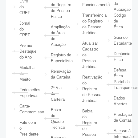
Livro
de
do Registro
Funcionamento
do
Autuação
de Pessoa
CREF
Transferência
Código
Física
do Registro
de
Jornal
Ampliação
de Pessoa
Ética
do
da Área
Jurídica
CREF
Guia do
de
Atualizar
Estudante
Atuação
Prêmio
Cadastro
Destaque
Denúncia
Registro de
de
do Ano
Ética
Especialista
Pessoa
Jurídica
Medalha
Defesa
Renovação
do
Ética
da Carteira
Reativação
Mérito
Portal da
do
2ª Via
Transparênci
Registro
Federações
da
de Pessoa
Esportivas
Dados
Carteira
Jurídica
Abertos
Carta-
Baixa
Baixa
Compromisso
Prestação
do
do
de Contas
Quadro
Fale com
Registro
Técnico
o
de
Acesso à
Presidente
Pessoa
Informação
Baixa da