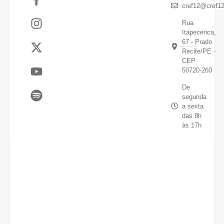
cref12@cref12
Rua
Itapecerica,
67 - Prado
Recife/PE -
CEP
50720-260
De
segunda
a sexta
das 8h
às 17h