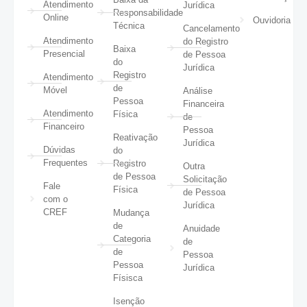
Atendimento
Jurídica
Responsabilidade
Online
Ouvidoria
Técnica
Cancelamento
Atendimento
do Registro
Baixa
Presencial
de Pessoa
do
Jurídica
Registro
Atendimento
de
Móvel
Análise
Pessoa
Financeira
Atendimento
Física
de
Financeiro
Pessoa
Reativação
Jurídica
Dúvidas
do
Frequentes
Registro
Outra
de Pessoa
Solicitação
Fale
Física
de Pessoa
com o
Jurídica
CREF
Mudança
de
Anuidade
Categoria
de
de
Pessoa
Pessoa
Jurídica
Físisca
Isenção