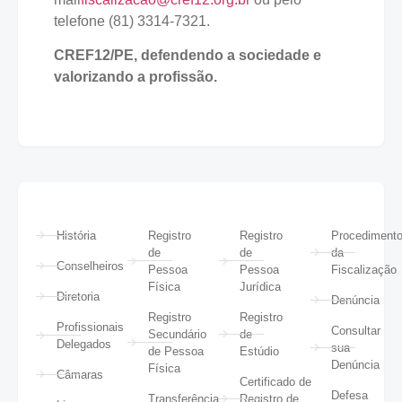
telefone (81) 3314-7321.
CREF12/PE, defendendo a sociedade e
valorizando a profissão.
História
Registro
Registro
Procediment
de
de
da
Conselheiros
Pessoa
Pessoa
Fiscalização
Física
Jurídica
Diretoria
Denúncia
Registro
Registro
Profissionais
Consultar
Secundário
de
Delegados
sua
de Pessoa
Estúdio
Denúncia
Física
Câmaras
Certificado de
Defesa
Transferência
Registro de