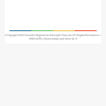
© Copyright 2025 Conselho Regional de Educação Física da 12ª Região/Pernambuco –
CREF12/PE |
Desenvolvido pelo Setor de TI