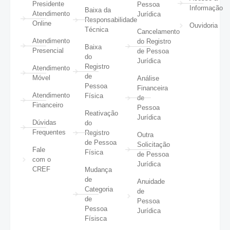
Presidente
Pessoa
Informação
Baixa da
Atendimento
Jurídica
Responsabilidade
Online
Ouvidoria
Técnica
Cancelamento
Atendimento
do Registro
Baixa
Presencial
de Pessoa
do
Jurídica
Registro
Atendimento
de
Móvel
Análise
Pessoa
Financeira
Atendimento
Física
de
Financeiro
Pessoa
Reativação
Jurídica
Dúvidas
do
Frequentes
Registro
Outra
de Pessoa
Solicitação
Fale
Física
de Pessoa
com o
Jurídica
CREF
Mudança
de
Anuidade
Categoria
de
de
Pessoa
Pessoa
Jurídica
Físisca