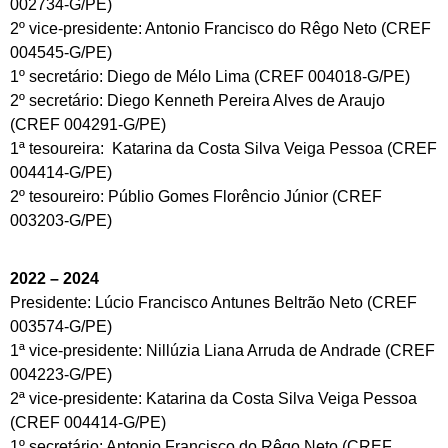
002734-G/PE)
2º vice-presidente: Antonio Francisco do Rêgo Neto (CREF
004545-G/PE)
1º secretário: Diego de Mélo Lima (CREF 004018-G/PE)
2º secretário: Diego Kenneth Pereira Alves de Araujo
(CREF 004291-G/PE)
1ª tesoureira: Katarina da Costa Silva Veiga Pessoa (CREF
004414-G/PE)
2º tesoureiro: Públio Gomes Florêncio Júnior (CREF
003203-G/PE)
2022 – 2024
Presidente: Lúcio Francisco Antunes Beltrão Neto (CREF
003574-G/PE)
1ª vice-presidente: Nillúzia Liana Arruda de Andrade (CREF
004223-G/PE)
2ª vice-presidente: Katarina da Costa Silva Veiga Pessoa
(CREF 004414-G/PE)
1º secretário: Antonio Francisco do Rêgo Neto (CREF