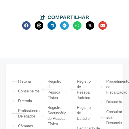
COMPARTILHAR
História
Registro
Registro
Procediment
de
de
da
Conselheiros
Pessoa
Pessoa
Fiscalização
Física
Jurídica
Diretoria
Denúncia
Registro
Registro
Profissionais
Consultar
Secundário
de
Delegados
sua
de Pessoa
Estúdio
Denúncia
Física
Câmaras
Certificado de