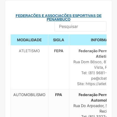
FEDERAÇÕES E ASSOCIAÇÕES ESPORTIVAS DE
PENAMBUCO
MODALIDADE
SIGLA
INFORMAÇÕE
ATLETISMO
FEPA
Federação Pernambu
Atletismo
Rua Dom Bôsco, 871 Sal
Vista, Recife
Tel: (81) 9681-1810 
pe@cbat.org.b
Site: https://atletism
AUTOMOBILISMO
FPA
Federação Pernambu
Automobilism
Rua Do Arpoador, 58 - 
Recife
Tel: (81) 3327-8011 