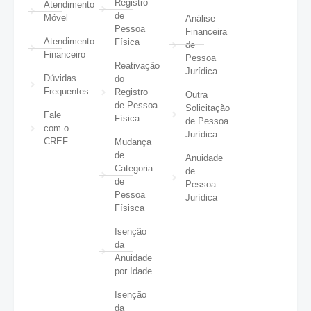
Registro
Atendimento
de
Móvel
Análise
Pessoa
Financeira
Atendimento
Física
de
Financeiro
Pessoa
Reativação
Jurídica
Dúvidas
do
Frequentes
Registro
Outra
de Pessoa
Solicitação
Fale
Física
de Pessoa
com o
Jurídica
CREF
Mudança
de
Anuidade
Categoria
de
de
Pessoa
Pessoa
Jurídica
Físisca
Isenção
da
Anuidade
por Idade
Isenção
da