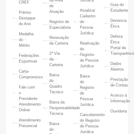
da Área
Jurídica
CREF
Guia do
de
Atualizar
Estudante
Atuação
Prêmio
Cadastro
Destaque
Denúncia
Registro de
de
do Ano
Ética
Especialista
Pessoa
Jurídica
Medalha
Defesa
Renovação
do
Ética
da Carteira
Reativação
Mérito
Portal da
do
2ª Via
Transparênci
Registro
Federações
da
de Pessoa
Esportivas
Dados
Carteira
Jurídica
Abertos
Carta-
Baixa
Baixa
Compromisso
Prestação
do
do
de Contas
Quadro
Fale com
Registro
Técnico
o
de
Acesso à
Presidente
Pessoa
Informação
Baixa da
Atendimento
Jurídica
Responsabilidade
Online
Ouvidoria
Técnica
Cancelamento
Atendimento
do Registro
Baixa
Presencial
de Pessoa
do
Jurídica