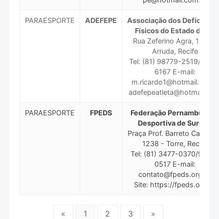
PARAESPORTE
ADEFEPE
Associação dos Deficiente
Físicos do Estado de PE
Rua Zeferino Agra, 1010 -
Arruda, Recife
Tel: (81) 98779-2519/9194
6167 E-mail:
m.ricardo1@hotmail.com /
adefepeatleta@hotmail.co
PARAESPORTE
FPEDS
Federação Pernambucana
Desportiva de Surdos
Praça Prof. Barreto Campelo
1238 - Torre, Recife
Tel: (81) 3477-0370/9848-
0517 E-mail:
contato@fpeds.org.br
Site: https://fpeds.org.br
«
1
2
3
»