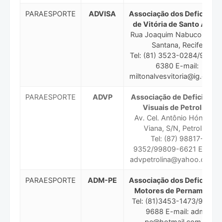
PARAESPORTE
ADVISA
Associação dos Deficiente
de Vitória de Santo Antão
Rua Joaquim Nabuco, 300 
Santana, Recife
Tel: (81) 3523-0284/98794
6380 E-mail:
miltonalvesvitoria@ig.com.b
PARAESPORTE
ADVP
Associação de Deficiente
Visuais de Petrolina
Av. Cel. Antônio Hónorato
Viana, S/N, Petrolina
Tel: (87) 98817-
9352/99809-6621 E-mail:
advpetrolina@yahoo.com.b
PARAESPORTE
ADM-PE
Associação dos Deficiente
Motores de Pernambuco
Tel: (81)3453-1473/98681
9688 E-mail: adm-
pe@hotmail.com.br