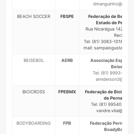
dmanguinho@hotma
BEACH SOCCER
FBSPE
Federação de Beach S
Estado de Perna
Rua Nicarágua 142-B - E
Recife
Tel: (81) 3083-1016/99
mail: sampaiogustavo@h
BEISEBOL
AERB
Associação Esportiv
Beisebol
Tel: (81) 9993-2817 
annderson3@gmai
BICICROSS
FPEBMX
Federação de Bicicross
de Pernambu
Tel: (81) 99540-2262
vandre.vital@gmai
BODYBOARDING
FPB
Federação Pernambu
BoadyBoardin