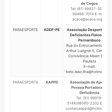
de Cegos
Tel: (81) 99927-3553 /
99466-7014 E-mail:
acace@acace.org.br
PARAESPORTE
ADDF-PE
Associação Desportiva d
Deficientes Físicos de
Pernambuco
Rua do Entrocamento, s/n 
Arthur Ludgren II, Centro d
Convivência Albert Sabin,
Paulista
E-mail:
beto.leao.ilha@hotmail.co
PARAESPORTE
AAPPD
Associação de Apoio a
Pessoa Portadora de
Deficiência
Tel: (81) 99919-
5144/98560-2202 E-mail:
contatoaappd@hotmail.co