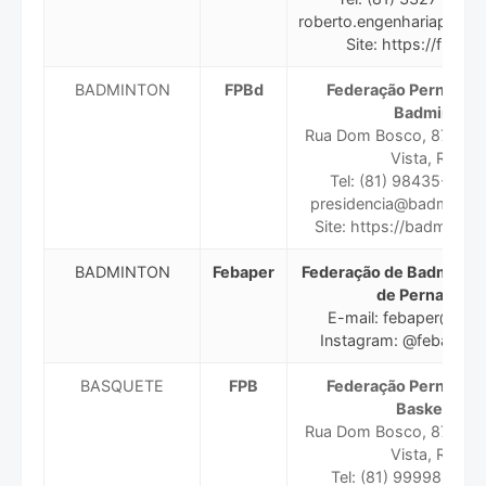
roberto.engenhariape@y
Site: https://fpea.
BADMINTON
FPBd
Federação Pernambu
Badminton
Rua Dom Bosco, 871 Sal
Vista, Recife
Tel: (81) 98435-6508
presidencia@badminton
Site: https://badminto
BADMINTON
Febaper
Federação de Badminton
de Pernambu
E-mail: febaper@hot
Instagram: @febaperb
BASQUETE
FPB
Federação Pernambu
Basketball
Rua Dom Bosco, 871 Sal
Vista, Recife
Tel: (81) 99998-4818