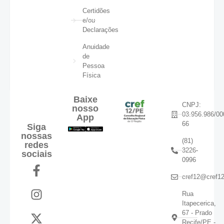
Certidões
e/ou
Declarações
Anuidade
de
Pessoa
Física
Baixe
CNPJ:
nosso
03.956.986/00
App
66
Siga
nossas
(81)
redes
3226-
sociais
0996
cref12@cref12
Rua
Itapecerica,
67 - Prado
Recife/PE -