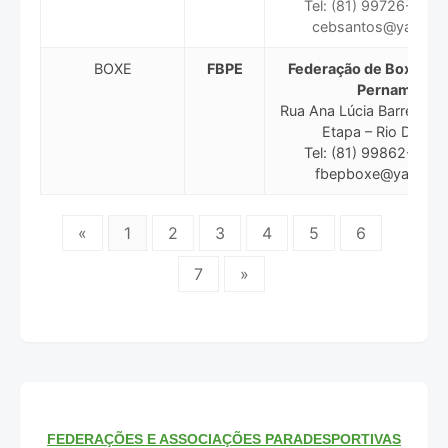
Tel: (81) 99726-8665
cebsantos@yahoo.
BOXE
FBPE
Federação de Boxe do 
Pernambuco
Rua Ana Lúcia Barreto Br
Etapa – Rio Doce,O
Tel: (81) 99862-3383
fbepboxe@yahoo.c
«
1
2
3
4
5
6
7
»
FEDERAÇÕES E ASSOCIAÇÕES PARADESPORTIVAS