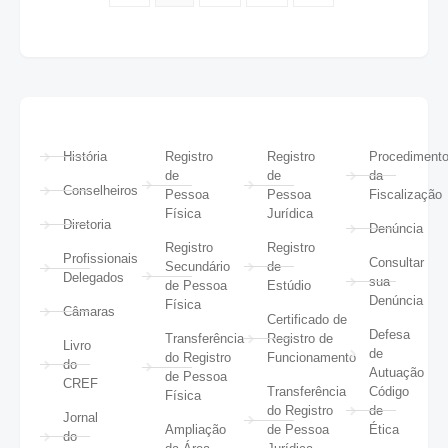
História
Registro
Registro
Procediment
de
de
da
Conselheiros
Pessoa
Pessoa
Fiscalização
Física
Jurídica
Diretoria
Denúncia
Registro
Registro
Profissionais
Consultar
Secundário
de
Delegados
sua
de Pessoa
Estúdio
Denúncia
Física
Câmaras
Certificado de
Defesa
Transferência
Registro de
Livro
de
do Registro
Funcionamento
do
Autuação
de Pessoa
CREF
Transferência
Código
Física
do Registro
de
Jornal
Ampliação
de Pessoa
Ética
do