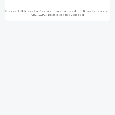
© Copyright 2025 Conselho Regional de Educação Física da 12ª Região/Pernambuco –
CREF12/PE |
Desenvolvido pelo Setor de TI