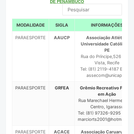
DE PENAMBUCO
MODALIDADE
SIGLA
INFORMAÇÕES
PARAESPORTE
AAUCP
Associação Atlética
Universidade Católica de
PE
Rua do Príncipe,526 - Boa
Vista, Recife
Tel: (81) 2119-4187 E-mail:
assecom@unicap.br
PARAESPORTE
GRFEA
Grêmio Recreativo Futuro
em Ação
Rua Marechael Hermes, 10 
Centro, Igarassu
Tel: (81) 97326-9295 E-mai
marciorts2001@hotmail.co
PARAESPORTE
ACACE
Associação Caruaruense