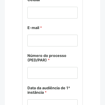
ª
R
e
c
u
r
s
E-mail
*
o
2
ª
Número do processo
(PED/PAR)
*
Data da audiência de 1ª
instância
*