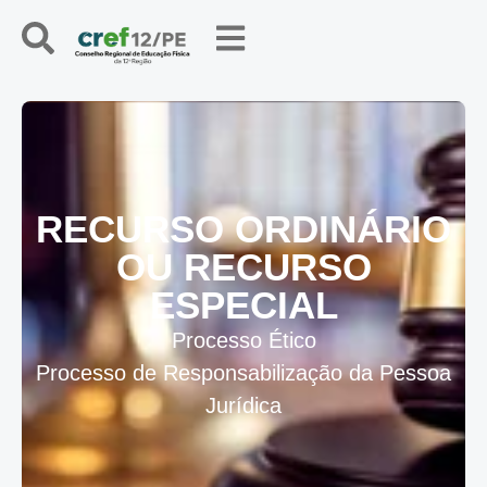
RECURSO ORDINÁRIO
OU RECURSO
ESPECIAL
Processo Ético
Processo de Responsabilização da Pessoa
Jurídica