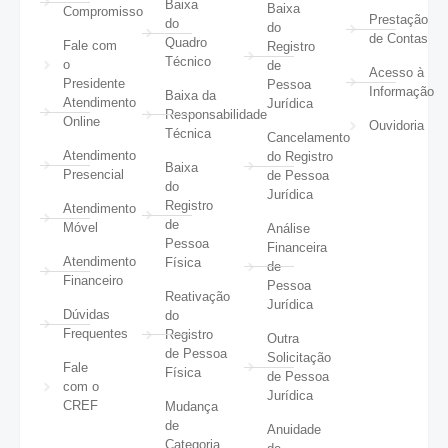
Baixa
Baixa
Compromisso
Prestação
do
do
de Contas
Quadro
Fale com
Registro
Técnico
o
de
Acesso à
Presidente
Pessoa
Informação
Baixa da
Atendimento
Jurídica
Responsabilidade
Online
Ouvidoria
Técnica
Cancelamento
Atendimento
do Registro
Baixa
Presencial
de Pessoa
do
Jurídica
Registro
Atendimento
de
Móvel
Análise
Pessoa
Financeira
Atendimento
Física
de
Financeiro
Pessoa
Reativação
Jurídica
Dúvidas
do
Frequentes
Registro
Outra
de Pessoa
Solicitação
Fale
Física
de Pessoa
com o
Jurídica
CREF
Mudança
de
Anuidade
Categoria