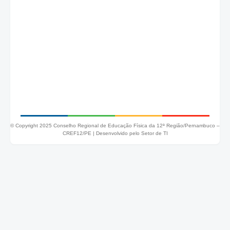
© Copyright 2025 Conselho Regional de Educação Física da 12ª Região/Pernambuco –
CREF12/PE |
Desenvolvido pelo Setor de TI