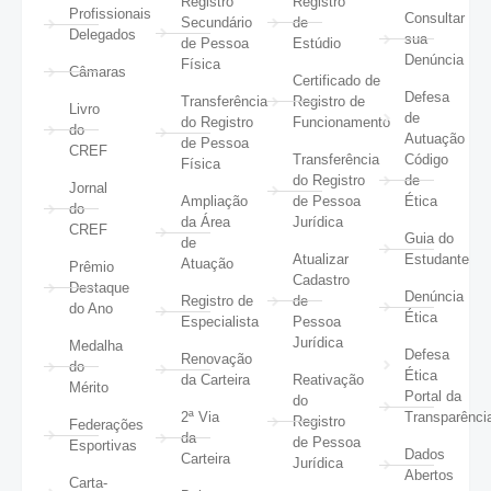
Registro
Registro
Profissionais
Consultar
Secundário
de
Delegados
sua
de Pessoa
Estúdio
Denúncia
Física
Câmaras
Certificado de
Defesa
Transferência
Registro de
Livro
de
do Registro
Funcionamento
do
Autuação
de Pessoa
CREF
Transferência
Código
Física
do Registro
de
Jornal
Ampliação
de Pessoa
Ética
do
da Área
Jurídica
CREF
Guia do
de
Atualizar
Estudante
Atuação
Prêmio
Cadastro
Destaque
Denúncia
Registro de
de
do Ano
Ética
Especialista
Pessoa
Jurídica
Medalha
Defesa
Renovação
do
Ética
da Carteira
Reativação
Mérito
Portal da
do
2ª Via
Transparênci
Registro
Federações
da
de Pessoa
Esportivas
Dados
Carteira
Jurídica
Abertos
Carta-