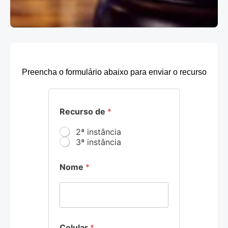
Preencha o formulário abaixo para enviar o recurso
Recurso de
*
2ª instância
3ª instância
Nome
*
2
Celular
*