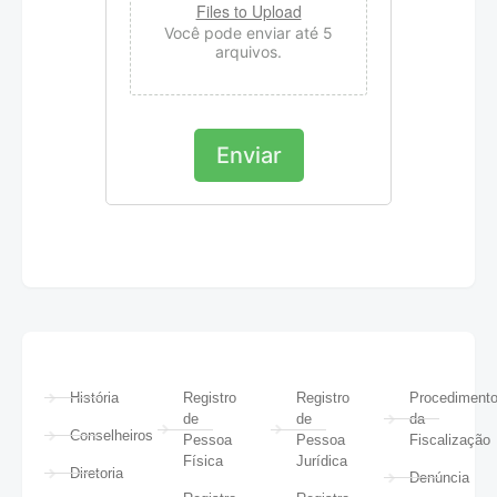
Files to Upload
Você pode enviar até 5
arquivos.
Enviar
A
lt
e
r
n
a
ti
v
e
:
História
Registro
Registro
Procediment
de
de
da
Conselheiros
Pessoa
Pessoa
Fiscalização
Física
Jurídica
Diretoria
Denúncia