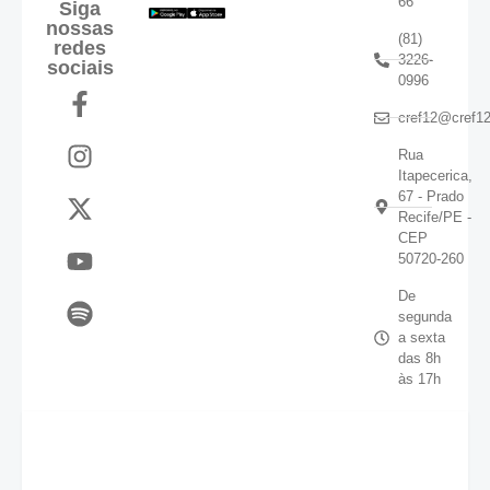
66
Siga
nossas
(81)
redes
3226-
sociais
0996
cref12@cref12
Rua
Itapecerica,
67 - Prado
Recife/PE -
CEP
50720-260
De
segunda
a sexta
das 8h
às 17h