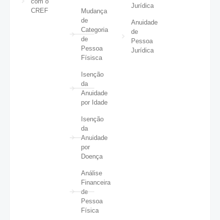
com o
Jurídica
CREF
Mudança
de
Anuidade
Categoria
de
de
Pessoa
Pessoa
Jurídica
Físisca
Isenção
da
Anuidade
por Idade
Isenção
da
Anuidade
por
Doença
Análise
Financeira
de
Pessoa
Física