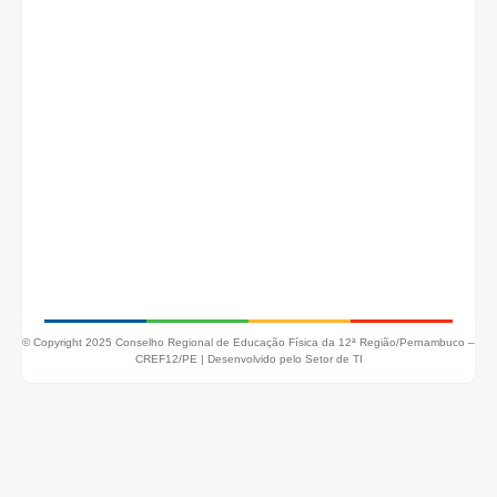
© Copyright 2025 Conselho Regional de Educação Física da 12ª Região/Pernambuco –
CREF12/PE |
Desenvolvido pelo Setor de TI