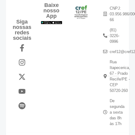
Baixe
CNPJ:
nosso
03.956.986/00
App
66
Siga
nossas
(81)
redes
3226-
sociais
0996
cref12@cref12
Rua
Itapecerica,
67 - Prado
Recife/PE -
CEP
50720-260
De
segunda
a sexta
das 8h
às 17h