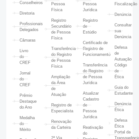
Conselheiros
Pessoa
Pessoa
Fiscalização
Física
Jurídica
Diretoria
Denúncia
Registro
Registro
Profissionais
Consultar
Secundário
de
Delegados
sua
de Pessoa
Estúdio
Denúncia
Física
Câmaras
Certificado de
Defesa
Transferência
Registro de
Livro
de
do Registro
Funcionamento
do
Autuação
de Pessoa
CREF
Transferência
Código
Física
do Registro
de
Jornal
Ampliação
de Pessoa
Ética
do
da Área
Jurídica
CREF
Guia do
de
Atualizar
Estudante
Atuação
Prêmio
Cadastro
Destaque
Denúncia
Registro de
de
do Ano
Ética
Especialista
Pessoa
Jurídica
Medalha
Defesa
Renovação
do
Ética
da Carteira
Reativação
Mérito
Portal da
do
2ª Via
Transparênci