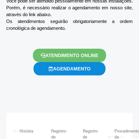
Você pode ser atendido pessoalmente em nossas instalações.
Porém, é necessário realizar o agendamento em nosso site,
através do link abaixo.
Os atendimentos seguirão obrigatoriamente a ordem
cronológica de agendamento.
ATENDIMENTO ONLINE
AGENDAMENTO
História
Registro
Registro
Procediment
de
de
da