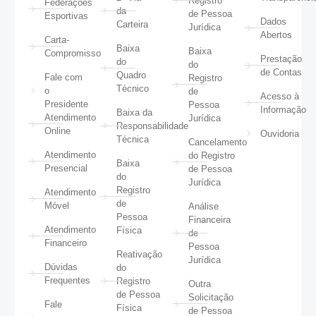
Registro
Federações
da
de Pessoa
Esportivas
Dados
Carteira
Jurídica
Abertos
Carta-
Baixa
Baixa
Compromisso
Prestação
do
do
de Contas
Quadro
Fale com
Registro
Técnico
o
de
Acesso à
Presidente
Pessoa
Informação
Baixa da
Atendimento
Jurídica
Responsabilidade
Online
Ouvidoria
Técnica
Cancelamento
Atendimento
do Registro
Baixa
Presencial
de Pessoa
do
Jurídica
Registro
Atendimento
de
Móvel
Análise
Pessoa
Financeira
Atendimento
Física
de
Financeiro
Pessoa
Reativação
Jurídica
Dúvidas
do
Frequentes
Registro
Outra
de Pessoa
Solicitação
Fale
Física
de Pessoa