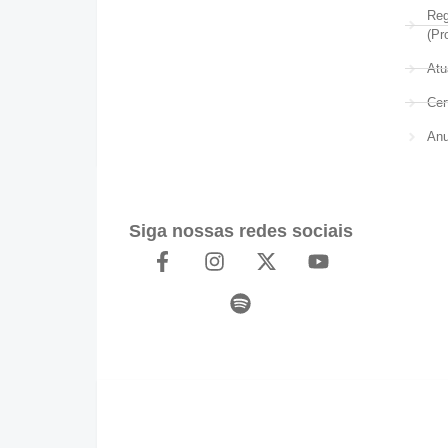
Reg
(Pr
Atu
Cer
Anu
Siga nossas redes sociais