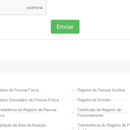
Enviar
istro de Pessoa Física
Registro de Pessoa Jurídica
istro Secundário de Pessoa Física
Registro de Estúdio
nsferência do Registro de Pessoa
Certificado de Registro de
ica
Funcionamento
liação da Área de Atuação
Transferência do Registro de 