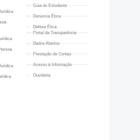
Guia do Estudante
urídica
Denúncia Ética
ssoa
Defesa Ética
Portal da Transparência
urídica
Dados Abertos
Pessoa
Prestação de Contas
Acesso à Informação
urídica
Ouvidoria
rídica