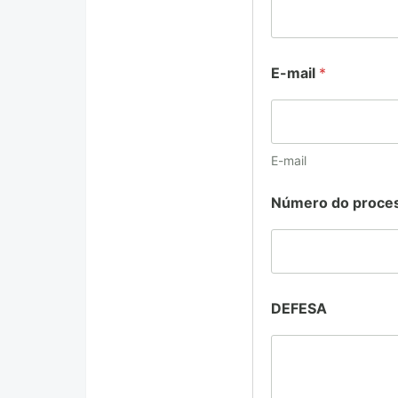
E
E-mail
*
-
m
a
i
l
d
E-mail
o
D
Número do proce
E
F
E
S
A
DEFESA