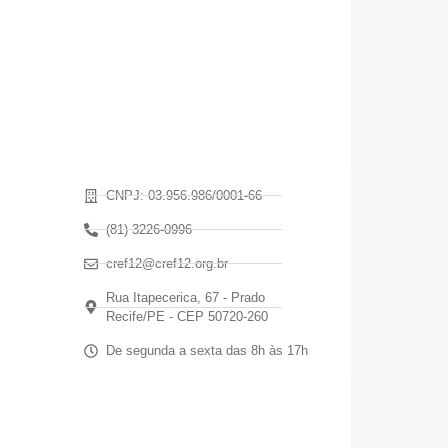
CNPJ: 03.956.986/0001-66
(81) 3226-0996
cref12@cref12.org.br
Rua Itapecerica, 67 - Prado
Recife/PE - CEP 50720-260
De segunda a sexta das 8h às 17h