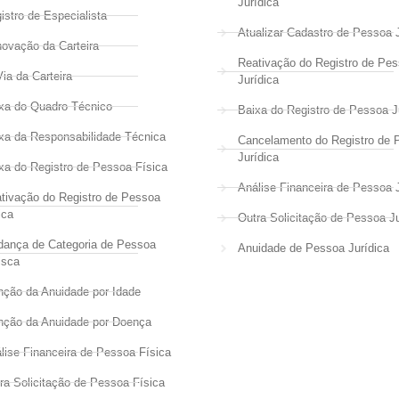
Jurídica
istro de Especialista
Atualizar Cadastro de Pessoa J
ovação da Carteira
Reativação do Registro de Pe
Via da Carteira
Jurídica
xa do Quadro Técnico
Baixa do Registro de Pessoa J
xa da Responsabilidade Técnica
Cancelamento do Registro de 
Jurídica
xa do Registro de Pessoa Física
Análise Financeira de Pessoa J
tivação do Registro de Pessoa
ica
Outra Solicitação de Pessoa Ju
ança de Categoria de Pessoa
Anuidade de Pessoa Jurídica
isca
nção da Anuidade por Idade
nção da Anuidade por Doença
lise Financeira de Pessoa Física
ra Solicitação de Pessoa Física