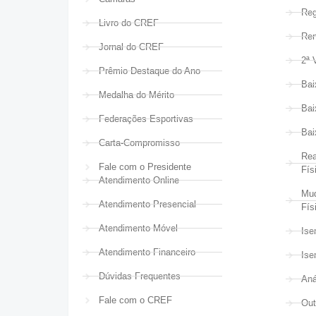
Reg
Livro do CREF
Ren
Jornal do CREF
2ª 
Prêmio Destaque do Ano
Bai
Medalha do Mérito
Bai
Federações Esportivas
Bai
Carta-Compromisso
Rea
Fale com o Presidente
Fís
Atendimento Online
Mud
Atendimento Presencial
Fís
Atendimento Móvel
Ise
Atendimento Financeiro
Ise
Dúvidas Frequentes
Aná
Fale com o CREF
Out