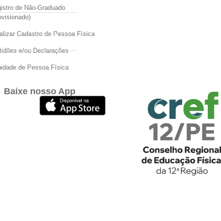
istro de Não-Graduado
ovisionado)
alizar Cadastro de Pessoa Física
tidões e/ou Declarações
idade de Pessoa Física
Baixe nosso App