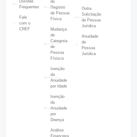
Dúvidas
do
Frequentes
Registro
Outra
de Pessoa
Solicitação
Fale
Física
de Pessoa
com o
Jurídica
CREF
Mudança
de
Anuidade
Categoria
de
de
Pessoa
Pessoa
Jurídica
Físisca
Isenção
da
Anuidade
por Idade
Isenção
da
Anuidade
por
Doença
Análise
Financeira