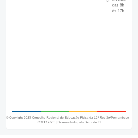
das 8h
às 17h
© Copyright 2025 Conselho Regional de Educação Física da 12ª Região/Pernambuco –
CREF12/PE |
Desenvolvido pelo Setor de TI