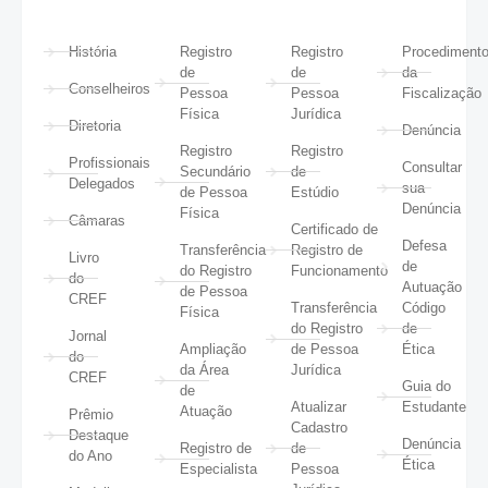
História
Registro
Registro
Procediment
de
de
da
Conselheiros
Pessoa
Pessoa
Fiscalização
Física
Jurídica
Diretoria
Denúncia
Registro
Registro
Profissionais
Consultar
Secundário
de
Delegados
sua
de Pessoa
Estúdio
Denúncia
Física
Câmaras
Certificado de
Defesa
Transferência
Registro de
Livro
de
do Registro
Funcionamento
do
Autuação
de Pessoa
CREF
Transferência
Código
Física
do Registro
de
Jornal
Ampliação
de Pessoa
Ética
do
da Área
Jurídica
CREF
Guia do
de
Atualizar
Estudante
Atuação
Prêmio
Cadastro
Destaque
Denúncia
Registro de
de
do Ano
Ética
Especialista
Pessoa