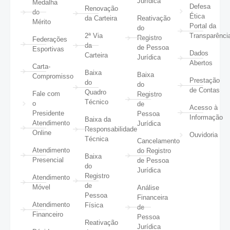
Jurídica
Medalha
Defesa
Renovação
do
Ética
da Carteira
Reativação
Mérito
Portal da
do
2ª Via
Transparênci
Registro
Federações
da
de Pessoa
Esportivas
Dados
Carteira
Jurídica
Abertos
Carta-
Baixa
Baixa
Compromisso
Prestação
do
do
de Contas
Quadro
Fale com
Registro
Técnico
o
de
Acesso à
Presidente
Pessoa
Informação
Baixa da
Atendimento
Jurídica
Responsabilidade
Online
Ouvidoria
Técnica
Cancelamento
Atendimento
do Registro
Baixa
Presencial
de Pessoa
do
Jurídica
Registro
Atendimento
de
Móvel
Análise
Pessoa
Financeira
Atendimento
Física
de
Financeiro
Pessoa
Reativação
Jurídica