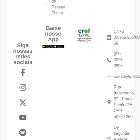
de
Pessoa
Física
Baixe
CNPJ:
nosso
03.956.986/00
App
66
Siga
nossas
(81)
redes
3226-
sociais
0996
cref12@cref12
Rua
Itapecerica,
67 - Prado
Recife/PE -
CEP
50720-260
De
segunda
a sexta