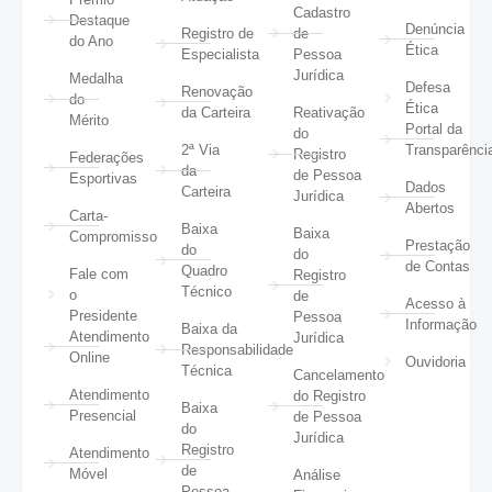
Cadastro
Destaque
Denúncia
Registro de
de
do Ano
Ética
Especialista
Pessoa
Jurídica
Medalha
Defesa
Renovação
do
Ética
da Carteira
Reativação
Mérito
Portal da
do
2ª Via
Transparênci
Registro
Federações
da
de Pessoa
Esportivas
Dados
Carteira
Jurídica
Abertos
Carta-
Baixa
Baixa
Compromisso
Prestação
do
do
de Contas
Quadro
Fale com
Registro
Técnico
o
de
Acesso à
Presidente
Pessoa
Informação
Baixa da
Atendimento
Jurídica
Responsabilidade
Online
Ouvidoria
Técnica
Cancelamento
Atendimento
do Registro
Baixa
Presencial
de Pessoa
do
Jurídica
Registro
Atendimento
de
Móvel
Análise
Pessoa