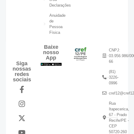
Declarações
Anuidade
de
Pessoa
Física
Baixe
CNPJ:
nosso
03.956.986/00
App
66
Siga
nossas
(81)
redes
3226-
sociais
0996
cref12@cref12
Rua
Itapecerica,
67 - Prado
Recife/PE -
CEP
50720-260