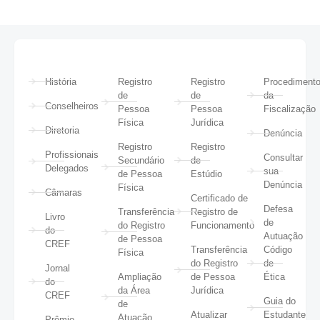
História
Registro
Registro
Procediment
de
de
da
Conselheiros
Pessoa
Pessoa
Fiscalização
Física
Jurídica
Diretoria
Denúncia
Registro
Registro
Profissionais
Consultar
Secundário
de
Delegados
sua
de Pessoa
Estúdio
Denúncia
Física
Câmaras
Certificado de
Defesa
Transferência
Registro de
Livro
de
do Registro
Funcionamento
do
Autuação
de Pessoa
CREF
Transferência
Código
Física
do Registro
de
Jornal
Ampliação
de Pessoa
Ética
do
da Área
Jurídica
CREF
Guia do
de
Atualizar
Estudante
Atuação
Prêmio