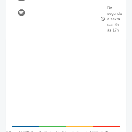
De
segunda
a sexta
das 8h
às 17h