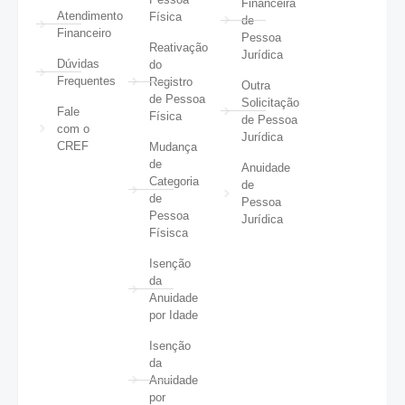
Financeira
Atendimento
Física
de
Financeiro
Pessoa
Reativação
Jurídica
Dúvidas
do
Frequentes
Registro
Outra
de Pessoa
Solicitação
Fale
Física
de Pessoa
com o
Jurídica
CREF
Mudança
de
Anuidade
Categoria
de
de
Pessoa
Pessoa
Jurídica
Físisca
Isenção
da
Anuidade
por Idade
Isenção
da
Anuidade
por