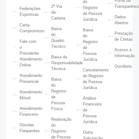
Portal da
do
2ª Via
Transparênci
Registro
Federações
da
de Pessoa
Esportivas
Dados
Carteira
Jurídica
Abertos
Carta-
Baixa
Baixa
Compromisso
Prestação
do
do
de Contas
Quadro
Fale com
Registro
Técnico
o
de
Acesso à
Presidente
Pessoa
Informação
Baixa da
Atendimento
Jurídica
Responsabilidade
Online
Ouvidoria
Técnica
Cancelamento
Atendimento
do Registro
Baixa
Presencial
de Pessoa
do
Jurídica
Registro
Atendimento
de
Móvel
Análise
Pessoa
Financeira
Atendimento
Física
de
Financeiro
Pessoa
Reativação
Jurídica
Dúvidas
do
Frequentes
Registro
Outra
de Pessoa
Solicitação