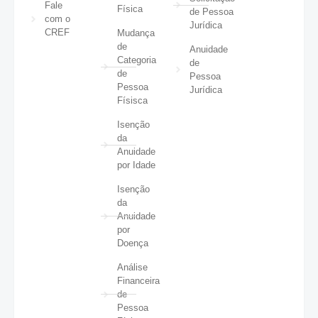
Fale
Física
de Pessoa
com o
Jurídica
CREF
Mudança
de
Anuidade
Categoria
de
de
Pessoa
Pessoa
Jurídica
Físisca
Isenção
da
Anuidade
por Idade
Isenção
da
Anuidade
por
Doença
Análise
Financeira
de
Pessoa