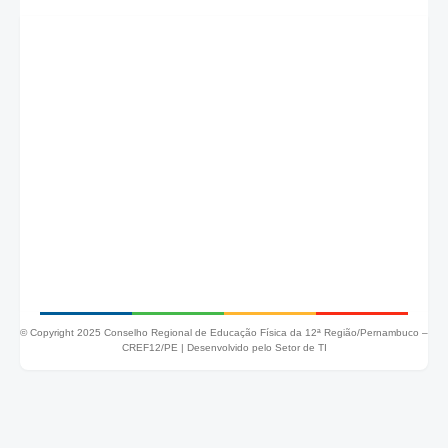
© Copyright 2025 Conselho Regional de Educação Física da 12ª Região/Pernambuco –
CREF12/PE |
Desenvolvido pelo Setor de TI