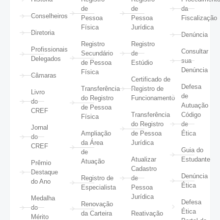
de
de
da
Conselheiros
Pessoa
Pessoa
Fiscalização
Física
Jurídica
Diretoria
Denúncia
Registro
Registro
Profissionais
Consultar
Secundário
de
Delegados
sua
de Pessoa
Estúdio
Denúncia
Física
Câmaras
Certificado de
Defesa
Transferência
Registro de
Livro
de
do Registro
Funcionamento
do
Autuação
de Pessoa
CREF
Transferência
Código
Física
do Registro
de
Jornal
Ampliação
de Pessoa
Ética
do
da Área
Jurídica
CREF
Guia do
de
Atualizar
Estudante
Atuação
Prêmio
Cadastro
Destaque
Denúncia
Registro de
de
do Ano
Ética
Especialista
Pessoa
Jurídica
Medalha
Defesa
Renovação
do
Ética
da Carteira
Reativação
Mérito