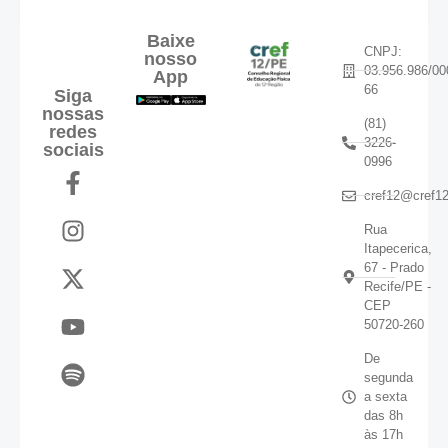
Baixe
CNPJ:
nosso
03.956.986/00
App
66
Siga
nossas
(81)
redes
3226-
sociais
0996
cref12@cref12
Rua
Itapecerica,
67 - Prado
Recife/PE -
CEP
50720-260
De
segunda
a sexta
das 8h
às 17h