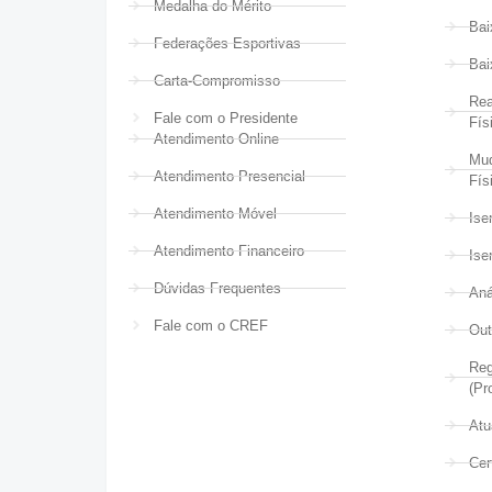
Medalha do Mérito
Bai
Federações Esportivas
Bai
Carta-Compromisso
Rea
Fale com o Presidente
Fís
Atendimento Online
Mud
Atendimento Presencial
Fís
Atendimento Móvel
Ise
Atendimento Financeiro
Ise
Dúvidas Frequentes
Aná
Fale com o CREF
Out
Reg
(Pr
Atu
Cer