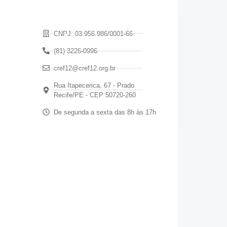
CNPJ: 03.956.986/0001-66
(81) 3226-0996
cref12@cref12.org.br
Rua Itapecerica, 67 - Prado
Recife/PE - CEP 50720-260
De segunda a sexta das 8h às 17h