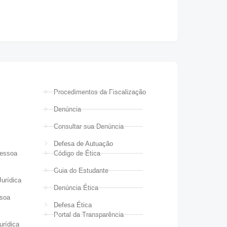
Procedimentos da Fiscalização
Denúncia
Consultar sua Denúncia
Defesa de Autuação
Pessoa
Código de Ética
Guia do Estudante
urídica
Denúncia Ética
ssoa
Defesa Ética
Portal da Transparência
urídica