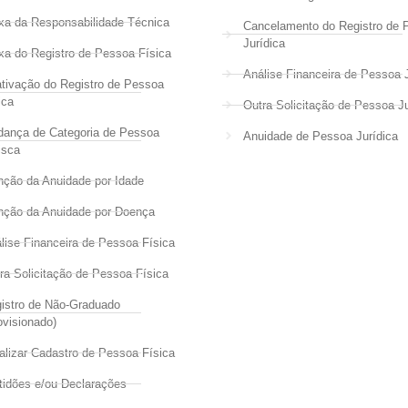
xa da Responsabilidade Técnica
Cancelamento do Registro de 
Jurídica
xa do Registro de Pessoa Física
Análise Financeira de Pessoa J
tivação do Registro de Pessoa
ica
Outra Solicitação de Pessoa Ju
ança de Categoria de Pessoa
Anuidade de Pessoa Jurídica
isca
nção da Anuidade por Idade
nção da Anuidade por Doença
lise Financeira de Pessoa Física
ra Solicitação de Pessoa Física
istro de Não-Graduado
ovisionado)
alizar Cadastro de Pessoa Física
tidões e/ou Declarações