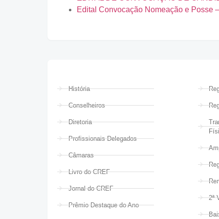
Edital Convocação Nomeação e Posse –
História
Reg
Conselheiros
Reg
Diretoria
Tra
Fís
Profissionais Delegados
Amp
Câmaras
Reg
Livro do CREF
Ren
Jornal do CREF
2ª 
Prêmio Destaque do Ano
Bai