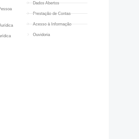
Dados Abertos
Pessoa
Prestação de Contas
Acesso à Informação
urídica
Ouvidoria
rídica