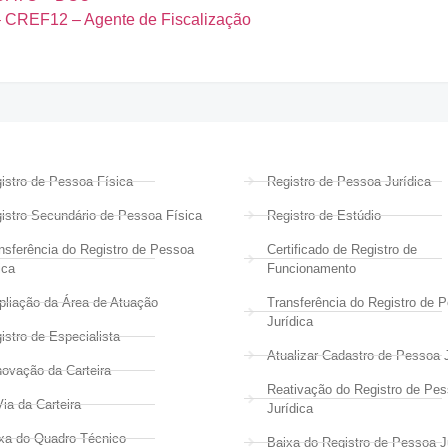
 CREF12 – Agente de Fiscalização
istro de Pessoa Física
Registro de Pessoa Jurídica
istro Secundário de Pessoa Física
Registro de Estúdio
nsferência do Registro de Pessoa
Certificado de Registro de
ica
Funcionamento
liação da Área de Atuação
Transferência do Registro de 
Jurídica
istro de Especialista
Atualizar Cadastro de Pessoa J
ovação da Carteira
Reativação do Registro de Pe
Via da Carteira
Jurídica
xa do Quadro Técnico
Baixa do Registro de Pessoa J