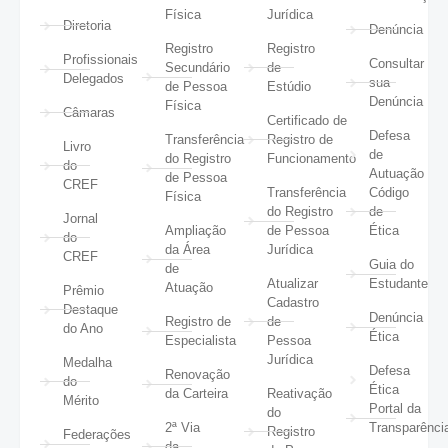
Física
Jurídica
Diretoria
Denúncia
Registro
Registro
Profissionais
Consultar
Secundário
de
Delegados
sua
de Pessoa
Estúdio
Denúncia
Física
Câmaras
Certificado de
Defesa
Transferência
Registro de
Livro
de
do Registro
Funcionamento
do
Autuação
de Pessoa
CREF
Transferência
Código
Física
do Registro
de
Jornal
Ampliação
de Pessoa
Ética
do
da Área
Jurídica
CREF
Guia do
de
Atualizar
Estudante
Atuação
Prêmio
Cadastro
Destaque
Denúncia
Registro de
de
do Ano
Ética
Especialista
Pessoa
Jurídica
Medalha
Defesa
Renovação
do
Ética
da Carteira
Reativação
Mérito
Portal da
do
2ª Via
Transparênci
Registro
Federações
da