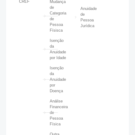
CREF
Mudança
de
Anuidade
Categoria
de
de
Pessoa
Pessoa
Jurídica
Físisca
Isenção
da
Anuidade
por Idade
Isenção
da
Anuidade
por
Doença
Análise
Financeira
de
Pessoa
Física
Outra