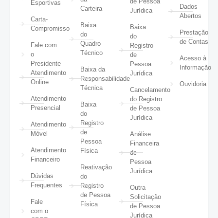
de Pessoa
Esportivas
Dados
Carteira
Jurídica
Abertos
Carta-
Baixa
Baixa
Compromisso
Prestação
do
do
de Contas
Quadro
Fale com
Registro
Técnico
o
de
Acesso à
Presidente
Pessoa
Informação
Baixa da
Atendimento
Jurídica
Responsabilidade
Online
Ouvidoria
Técnica
Cancelamento
Atendimento
do Registro
Baixa
Presencial
de Pessoa
do
Jurídica
Registro
Atendimento
de
Móvel
Análise
Pessoa
Financeira
Atendimento
Física
de
Financeiro
Pessoa
Reativação
Jurídica
Dúvidas
do
Frequentes
Registro
Outra
de Pessoa
Solicitação
Fale
Física
de Pessoa
com o
Jurídica