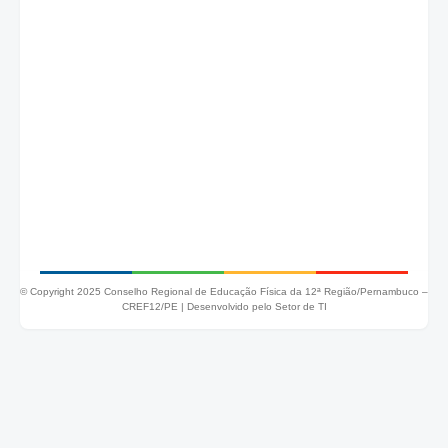
© Copyright 2025 Conselho Regional de Educação Física da 12ª Região/Pernambuco –
CREF12/PE |
Desenvolvido pelo Setor de TI