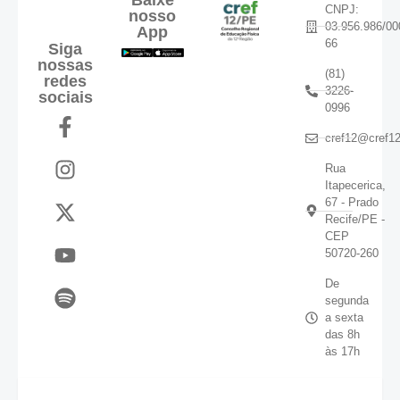
Baixe
CNPJ:
nosso
03.956.986/00
App
66
Siga
nossas
(81)
redes
3226-
sociais
0996
cref12@cref12
Rua
Itapecerica,
67 - Prado
Recife/PE -
CEP
50720-260
De
segunda
a sexta
das 8h
às 17h