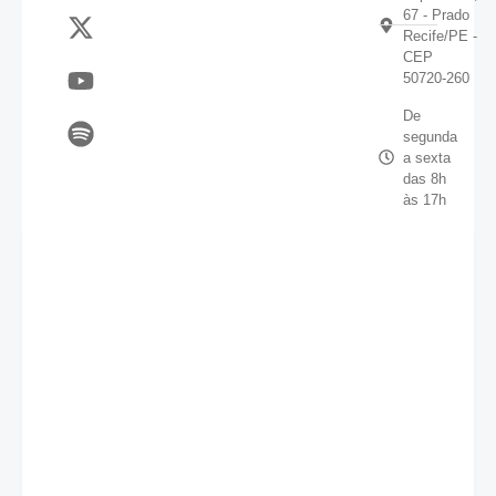
67 - Prado
Recife/PE -
CEP
50720-260
De
segunda
a sexta
das 8h
às 17h