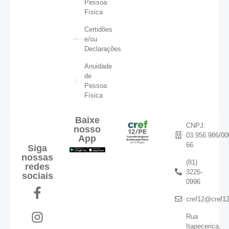
Pessoa
Física
Certidões
e/ou
Declarações
Anuidade
de
Pessoa
Física
Baixe
CNPJ:
nosso
03.956.986/00
App
66
Siga
nossas
(81)
redes
3226-
sociais
0996
cref12@cref12
Rua
Itapecerica,