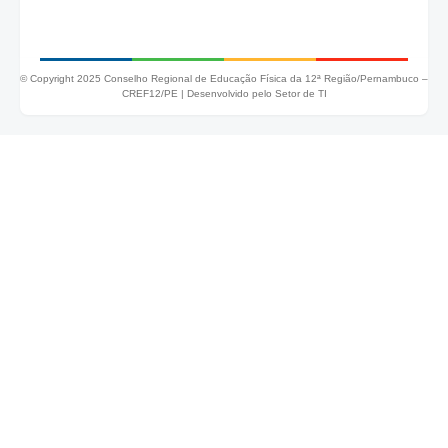
© Copyright 2025 Conselho Regional de Educação Física da 12ª Região/Pernambuco –
CREF12/PE |
Desenvolvido pelo Setor de TI