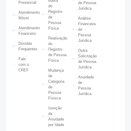
Baixa
Presencial
de Pessoa
do
Jurídica
Registro
Atendimento
de
Móvel
Análise
Pessoa
Financeira
Atendimento
Física
de
Financeiro
Pessoa
Reativação
Jurídica
Dúvidas
do
Frequentes
Registro
Outra
de Pessoa
Solicitação
Fale
Física
de Pessoa
com o
Jurídica
CREF
Mudança
de
Anuidade
Categoria
de
de
Pessoa
Pessoa
Jurídica
Físisca
Isenção
da
Anuidade
por Idade