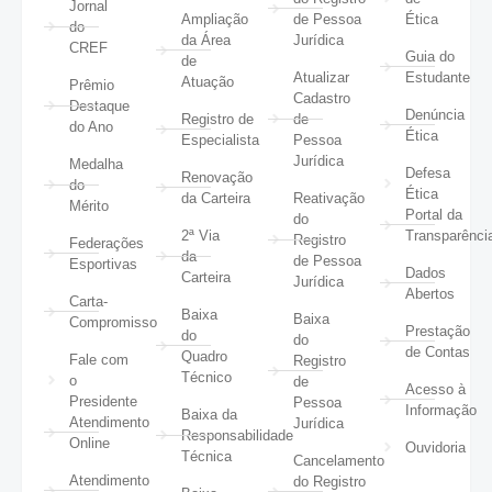
Jornal
Ampliação
de Pessoa
Ética
do
da Área
Jurídica
CREF
Guia do
de
Atualizar
Estudante
Atuação
Prêmio
Cadastro
Destaque
Denúncia
Registro de
de
do Ano
Ética
Especialista
Pessoa
Jurídica
Medalha
Defesa
Renovação
do
Ética
da Carteira
Reativação
Mérito
Portal da
do
2ª Via
Transparênci
Registro
Federações
da
de Pessoa
Esportivas
Dados
Carteira
Jurídica
Abertos
Carta-
Baixa
Baixa
Compromisso
Prestação
do
do
de Contas
Quadro
Fale com
Registro
Técnico
o
de
Acesso à
Presidente
Pessoa
Informação
Baixa da
Atendimento
Jurídica
Responsabilidade
Online
Ouvidoria
Técnica
Cancelamento
Atendimento
do Registro