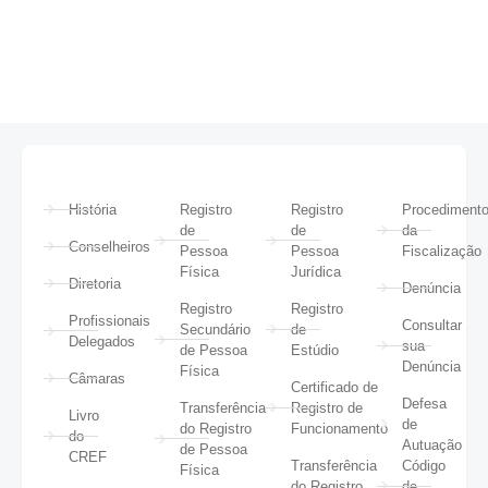
História
Registro
Registro
Procediment
de
de
da
Conselheiros
Pessoa
Pessoa
Fiscalização
Física
Jurídica
Diretoria
Denúncia
Registro
Registro
Profissionais
Consultar
Secundário
de
Delegados
sua
de Pessoa
Estúdio
Denúncia
Física
Câmaras
Certificado de
Defesa
Transferência
Registro de
Livro
de
do Registro
Funcionamento
do
Autuação
de Pessoa
CREF
Transferência
Código
Física
do Registro
de