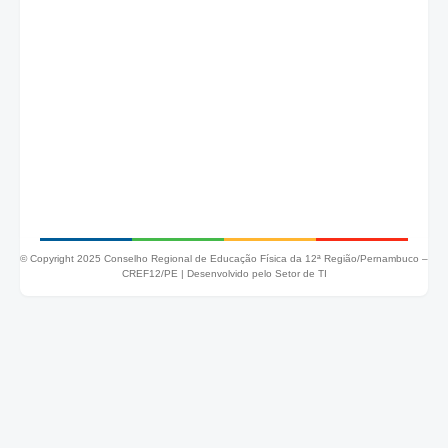
© Copyright 2025 Conselho Regional de Educação Física da 12ª Região/Pernambuco –
CREF12/PE |
Desenvolvido pelo Setor de TI