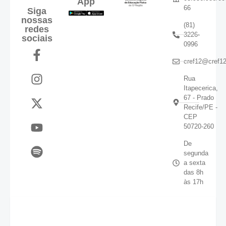
App
66
Siga
nossas
(81)
redes
3226-
sociais
0996
cref12@cref12
Rua
Itapecerica,
67 - Prado
Recife/PE -
CEP
50720-260
De
segunda
a sexta
das 8h
às 17h