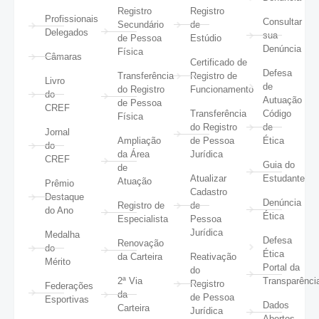
Registro
Registro
Profissionais
Consultar
Secundário
de
Delegados
sua
de Pessoa
Estúdio
Denúncia
Física
Câmaras
Certificado de
Defesa
Transferência
Registro de
Livro
de
do Registro
Funcionamento
do
Autuação
de Pessoa
CREF
Transferência
Código
Física
do Registro
de
Jornal
Ampliação
de Pessoa
Ética
do
da Área
Jurídica
CREF
Guia do
de
Atualizar
Estudante
Atuação
Prêmio
Cadastro
Destaque
Denúncia
Registro de
de
do Ano
Ética
Especialista
Pessoa
Jurídica
Medalha
Defesa
Renovação
do
Ética
da Carteira
Reativação
Mérito
Portal da
do
2ª Via
Transparênci
Registro
Federações
da
de Pessoa
Esportivas
Dados
Carteira
Jurídica
Abertos