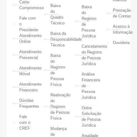
Carta-
Baixa
Baixa
Compromisso
Prestação
do
do
de Contas
Quadro
Fale com
Registro
Técnico
o
de
Acesso à
Presidente
Pessoa
Informação
Baixa da
Atendimento
Jurídica
Responsabilidade
Online
Ouvidoria
Técnica
Cancelamento
Atendimento
do Registro
Baixa
Presencial
de Pessoa
do
Jurídica
Registro
Atendimento
de
Móvel
Análise
Pessoa
Financeira
Atendimento
Física
de
Financeiro
Pessoa
Reativação
Jurídica
Dúvidas
do
Frequentes
Registro
Outra
de Pessoa
Solicitação
Fale
Física
de Pessoa
com o
Jurídica
CREF
Mudança
de
Anuidade