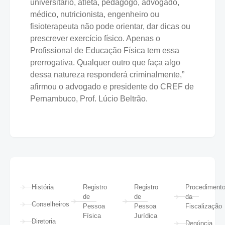
universitário, atleta, pedagogo, advogado,
médico, nutricionista, engenheiro ou
fisioterapeuta não pode orientar, dar dicas ou
prescrever exercício físico. Apenas o
Profissional de Educação Física tem essa
prerrogativa. Qualquer outro que faça algo
dessa natureza responderá criminalmente,”
afirmou o advogado e presidente do CREF de
Pernambuco, Prof. Lúcio Beltrão.
História
Registro
Registro
Procediment
de
de
da
Conselheiros
Pessoa
Pessoa
Fiscalização
Física
Jurídica
Diretoria
Denúncia