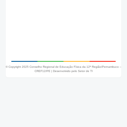
© Copyright 2025 Conselho Regional de Educação Física da 12ª Região/Pernambuco –
CREF12/PE |
Desenvolvido pelo Setor de TI