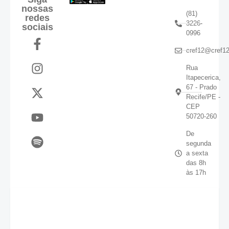
nossas
(81)
redes
3226-
sociais
0996
cref12@cref12
Rua
Itapecerica,
67 - Prado
Recife/PE -
CEP
50720-260
De
segunda
a sexta
das 8h
às 17h