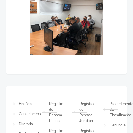
História
Registro
Registro
Procediment
de
de
da
Conselheiros
Pessoa
Pessoa
Fiscalização
Física
Jurídica
Diretoria
Denúncia
Registro
Registro