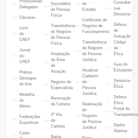
Profissionais
Consultar
Secundário
de
Delegados
sua
de Pessoa
Estúdio
Denúncia
Física
Câmaras
Certificado de
Defesa
Transferência
Registro de
Livro
de
do Registro
Funcionamento
do
Autuação
de Pessoa
CREF
Transferência
Código
Física
do Registro
de
Jornal
Ampliação
de Pessoa
Ética
do
da Área
Jurídica
CREF
Guia do
de
Atualizar
Estudante
Atuação
Prêmio
Cadastro
Destaque
Denúncia
Registro de
de
do Ano
Ética
Especialista
Pessoa
Jurídica
Medalha
Defesa
Renovação
do
Ética
da Carteira
Reativação
Mérito
Portal da
do
2ª Via
Transparênci
Registro
Federações
da
de Pessoa
Esportivas
Dados
Carteira
Jurídica
Abertos
Carta-
Baixa
Baixa