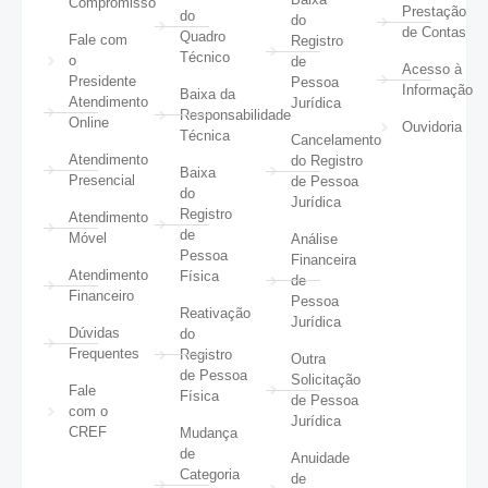
Compromisso
Prestação
do
do
de Contas
Quadro
Fale com
Registro
Técnico
o
de
Acesso à
Presidente
Pessoa
Informação
Baixa da
Atendimento
Jurídica
Responsabilidade
Online
Ouvidoria
Técnica
Cancelamento
Atendimento
do Registro
Baixa
Presencial
de Pessoa
do
Jurídica
Registro
Atendimento
de
Móvel
Análise
Pessoa
Financeira
Atendimento
Física
de
Financeiro
Pessoa
Reativação
Jurídica
Dúvidas
do
Frequentes
Registro
Outra
de Pessoa
Solicitação
Fale
Física
de Pessoa
com o
Jurídica
CREF
Mudança
de
Anuidade
Categoria
de