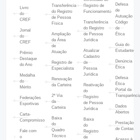
Defesa
Transferência
Registro de
Livro
de
do Registro
Funcionamento
do
Autuação
de Pessoa
CREF
Transferência
Código
Física
do Registro
de
Jornal
Ampliação
de Pessoa
Ética
do
da Área
Jurídica
CREF
Guia do
de
Atualizar
Estudante
Atuação
Prêmio
Cadastro
Destaque
Denúncia
Registro de
de
do Ano
Ética
Especialista
Pessoa
Jurídica
Medalha
Defesa
Renovação
do
Ética
da Carteira
Reativação
Mérito
Portal da
do
2ª Via
Transparênci
Registro
Federações
da
de Pessoa
Esportivas
Dados
Carteira
Jurídica
Abertos
Carta-
Baixa
Baixa
Compromisso
Prestação
do
do
de Contas
Quadro
Fale com
Registro
Técnico
o
de
Acesso à