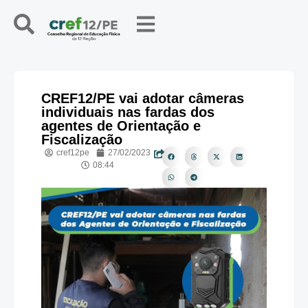
CREF12/PE vai adotar câmeras
individuais nas fardas dos
agentes de Orientação e
Fiscalização
cref12pe
27/02/2023
08:44