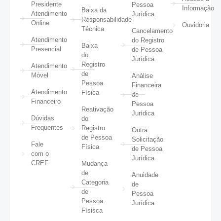
Presidente
Pessoa
Informação
Baixa da
Atendimento
Jurídica
Responsabilidade
Online
Ouvidoria
Técnica
Cancelamento
Atendimento
do Registro
Baixa
Presencial
de Pessoa
do
Jurídica
Registro
Atendimento
de
Móvel
Análise
Pessoa
Financeira
Atendimento
Física
de
Financeiro
Pessoa
Reativação
Jurídica
Dúvidas
do
Frequentes
Registro
Outra
de Pessoa
Solicitação
Fale
Física
de Pessoa
com o
Jurídica
CREF
Mudança
de
Anuidade
Categoria
de
de
Pessoa
Pessoa
Jurídica
Físisca