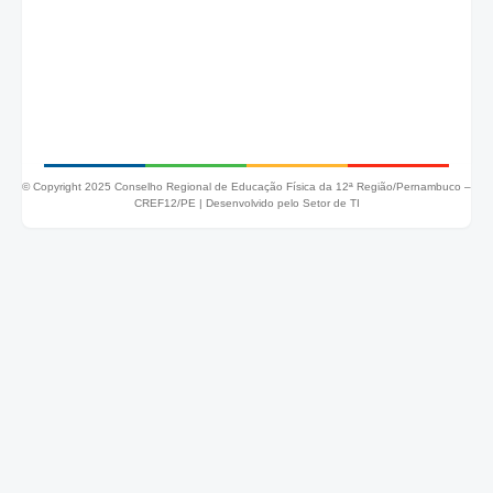
© Copyright 2025 Conselho Regional de Educação Física da 12ª Região/Pernambuco –
CREF12/PE |
Desenvolvido pelo Setor de TI