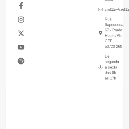
cref12@cref12
Rua
Itapecerica,
67 - Prado
Recife/PE -
CEP
50720-260
De
segunda
a sexta
das 8h
às 17h