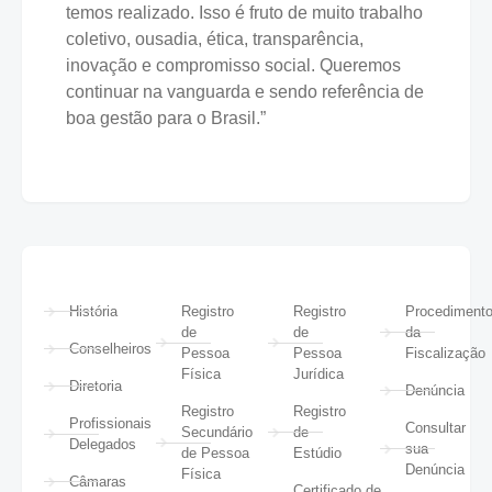
temos realizado. Isso é fruto de muito trabalho
coletivo, ousadia, ética, transparência,
inovação e compromisso social. Queremos
continuar na vanguarda e sendo referência de
boa gestão para o Brasil.”
História
Registro
Registro
Procediment
de
de
da
Conselheiros
Pessoa
Pessoa
Fiscalização
Física
Jurídica
Diretoria
Denúncia
Registro
Registro
Profissionais
Consultar
Secundário
de
Delegados
sua
de Pessoa
Estúdio
Denúncia
Física
Câmaras
Certificado de