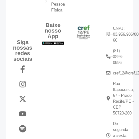
Pessoa
Física
Baixe
CNPJ:
nosso
03.956.986/00
App
66
Siga
nossas
(81)
redes
3226-
sociais
0996
cref12@cref12
Rua
Itapecerica,
67 - Prado
Recife/PE -
CEP
50720-260
De
segunda
a sexta