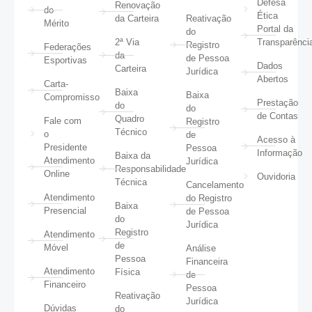
Defesa
Renovação
do
Ética
da Carteira
Reativação
Mérito
Portal da
do
2ª Via
Transparênci
Registro
Federações
da
de Pessoa
Esportivas
Dados
Carteira
Jurídica
Abertos
Carta-
Baixa
Baixa
Compromisso
Prestação
do
do
de Contas
Quadro
Fale com
Registro
Técnico
o
de
Acesso à
Presidente
Pessoa
Informação
Baixa da
Atendimento
Jurídica
Responsabilidade
Online
Ouvidoria
Técnica
Cancelamento
Atendimento
do Registro
Baixa
Presencial
de Pessoa
do
Jurídica
Registro
Atendimento
de
Móvel
Análise
Pessoa
Financeira
Atendimento
Física
de
Financeiro
Pessoa
Reativação
Jurídica
Dúvidas
do