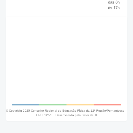
das 8h
às 17h
© Copyright 2025 Conselho Regional de Educação Física da 12ª Região/Pernambuco –
CREF12/PE |
Desenvolvido pelo Setor de TI