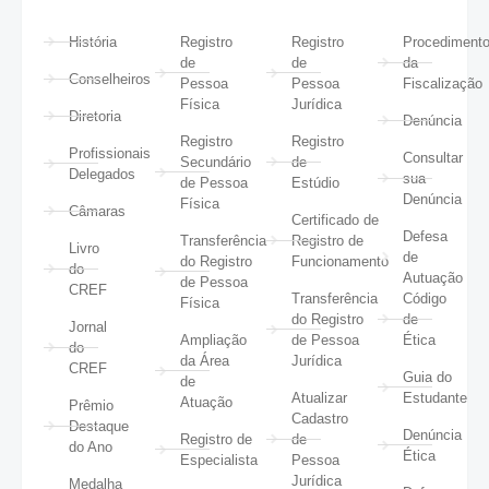
História
Registro
Registro
Procediment
de
de
da
Conselheiros
Pessoa
Pessoa
Fiscalização
Física
Jurídica
Diretoria
Denúncia
Registro
Registro
Profissionais
Consultar
Secundário
de
Delegados
sua
de Pessoa
Estúdio
Denúncia
Física
Câmaras
Certificado de
Defesa
Transferência
Registro de
Livro
de
do Registro
Funcionamento
do
Autuação
de Pessoa
CREF
Transferência
Código
Física
do Registro
de
Jornal
Ampliação
de Pessoa
Ética
do
da Área
Jurídica
CREF
Guia do
de
Atualizar
Estudante
Atuação
Prêmio
Cadastro
Destaque
Denúncia
Registro de
de
do Ano
Ética
Especialista
Pessoa
Jurídica
Medalha