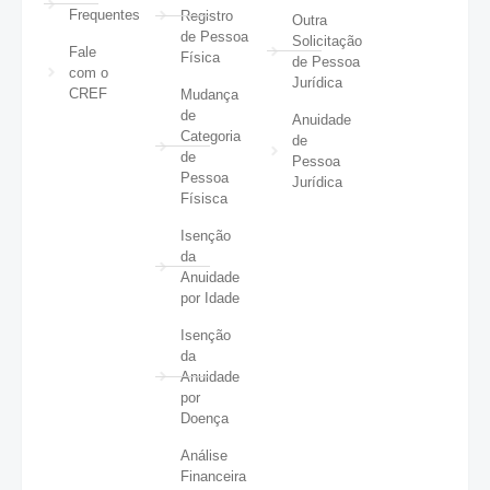
Frequentes
Registro
Outra
de Pessoa
Solicitação
Fale
Física
de Pessoa
com o
Jurídica
CREF
Mudança
de
Anuidade
Categoria
de
de
Pessoa
Pessoa
Jurídica
Físisca
Isenção
da
Anuidade
por Idade
Isenção
da
Anuidade
por
Doença
Análise
Financeira