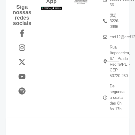
App
66
Siga
nossas
(81)
redes
3226-
sociais
0996
cref12@cref12
Rua
Itapecerica,
67 - Prado
Recife/PE -
CEP
50720-260
De
segunda
a sexta
das 8h
às 17h