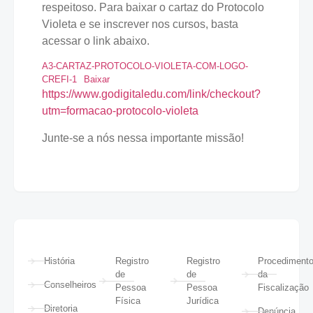
respeitoso. Para baixar o cartaz do Protocolo
Violeta e se inscrever nos cursos, basta
acessar o link abaixo.
A3-CARTAZ-PROTOCOLO-VIOLETA-COM-LOGO-
CREFI-1
Baixar
https://www.godigitaledu.com/link/checkout?
utm=formacao-protocolo-violeta
Junte-se a nós nessa importante missão!
História
Registro
Registro
Procediment
de
de
da
Conselheiros
Pessoa
Pessoa
Fiscalização
Física
Jurídica
Diretoria
Denúncia