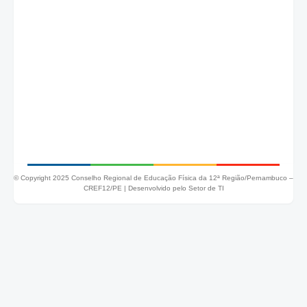
© Copyright 2025 Conselho Regional de Educação Física da 12ª Região/Pernambuco –
CREF12/PE |
Desenvolvido pelo Setor de TI