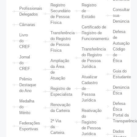
Registro
Registro
Profissionais
Consultar
Secundário
de
Delegados
sua
de Pessoa
Estúdio
Denúncia
Física
Câmaras
Certificado de
Defesa
Transferência
Registro de
Livro
de
do Registro
Funcionamento
do
Autuação
de Pessoa
CREF
Transferência
Código
Física
do Registro
de
Jornal
Ampliação
de Pessoa
Ética
do
da Área
Jurídica
CREF
Guia do
de
Atualizar
Estudante
Atuação
Prêmio
Cadastro
Destaque
Denúncia
Registro de
de
do Ano
Ética
Especialista
Pessoa
Jurídica
Medalha
Defesa
Renovação
do
Ética
da Carteira
Reativação
Mérito
Portal da
do
2ª Via
Transparênci
Registro
Federações
da
de Pessoa
Esportivas
Dados
Carteira
Jurídica