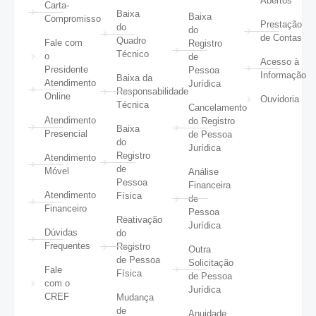
Abertos
Carta-
Baixa
Baixa
Compromisso
Prestação
do
do
de Contas
Quadro
Fale com
Registro
Técnico
o
de
Acesso à
Presidente
Pessoa
Informação
Baixa da
Atendimento
Jurídica
Responsabilidade
Online
Ouvidoria
Técnica
Cancelamento
Atendimento
do Registro
Baixa
Presencial
de Pessoa
do
Jurídica
Registro
Atendimento
de
Móvel
Análise
Pessoa
Financeira
Atendimento
Física
de
Financeiro
Pessoa
Reativação
Jurídica
Dúvidas
do
Frequentes
Registro
Outra
de Pessoa
Solicitação
Fale
Física
de Pessoa
com o
Jurídica
CREF
Mudança
de
Anuidade