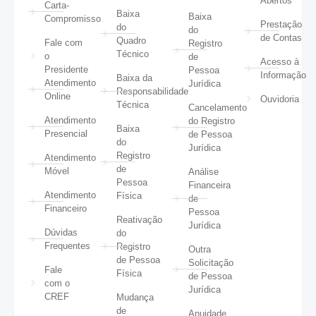
Abertos
Carta-
Baixa
Baixa
Compromisso
Prestação
do
do
de Contas
Quadro
Fale com
Registro
Técnico
o
de
Acesso à
Presidente
Pessoa
Informação
Baixa da
Atendimento
Jurídica
Responsabilidade
Online
Ouvidoria
Técnica
Cancelamento
Atendimento
do Registro
Baixa
Presencial
de Pessoa
do
Jurídica
Registro
Atendimento
de
Móvel
Análise
Pessoa
Financeira
Atendimento
Física
de
Financeiro
Pessoa
Reativação
Jurídica
Dúvidas
do
Frequentes
Registro
Outra
de Pessoa
Solicitação
Fale
Física
de Pessoa
com o
Jurídica
CREF
Mudança
de
Anuidade