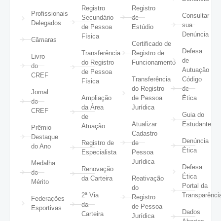
Registro
Registro
Profissionais
Consultar
Secundário
de
Delegados
sua
de Pessoa
Estúdio
Denúncia
Física
Câmaras
Certificado de
Defesa
Transferência
Registro de
Livro
de
do Registro
Funcionamento
do
Autuação
de Pessoa
CREF
Transferência
Código
Física
do Registro
de
Jornal
Ampliação
de Pessoa
Ética
do
da Área
Jurídica
CREF
Guia do
de
Atualizar
Estudante
Atuação
Prêmio
Cadastro
Destaque
Denúncia
Registro de
de
do Ano
Ética
Especialista
Pessoa
Jurídica
Medalha
Defesa
Renovação
do
Ética
da Carteira
Reativação
Mérito
Portal da
do
2ª Via
Transparênci
Registro
Federações
da
de Pessoa
Esportivas
Dados
Carteira
Jurídica