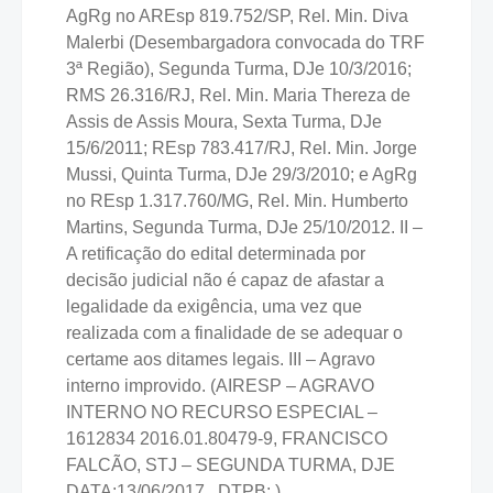
AgRg no AREsp 819.752/SP, Rel. Min. Diva
Malerbi (Desembargadora convocada do TRF
3ª Região), Segunda Turma, DJe 10/3/2016;
RMS 26.316/RJ, Rel. Min. Maria Thereza de
Assis de Assis Moura, Sexta Turma, DJe
15/6/2011; REsp 783.417/RJ, Rel. Min. Jorge
Mussi, Quinta Turma, DJe 29/3/2010; e AgRg
no REsp 1.317.760/MG, Rel. Min. Humberto
Martins, Segunda Turma, DJe 25/10/2012. II –
A retificação do edital determinada por
decisão judicial não é capaz de afastar a
legalidade da exigência, uma vez que
realizada com a finalidade de se adequar o
certame aos ditames legais. III – Agravo
interno improvido. (AIRESP – AGRAVO
INTERNO NO RECURSO ESPECIAL –
1612834 2016.01.80479-9, FRANCISCO
FALCÃO, STJ – SEGUNDA TURMA, DJE
DATA:13/06/2017 ..DTPB:.)