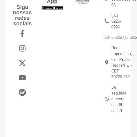
App
66
Siga
nossas
(81)
redes
3226-
sociais
0996
cref12@cref12
Rua
Itapecerica,
67 - Prado
Recife/PE -
CEP
50720-260
De
segunda
a sexta
das 8h
às 17h