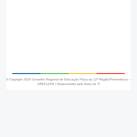
© Copyright 2025 Conselho Regional de Educação Física da 12ª Região/Pernambuco –
CREF12/PE |
Desenvolvido pelo Setor de TI