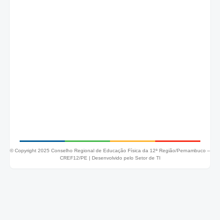
© Copyright 2025 Conselho Regional de Educação Física da 12ª Região/Pernambuco –
CREF12/PE |
Desenvolvido pelo Setor de TI