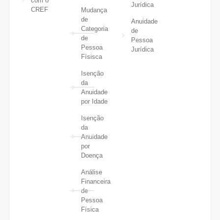
com o
Jurídica
CREF
Mudança
de
Anuidade
Categoria
de
de
Pessoa
Pessoa
Jurídica
Físisca
Isenção
da
Anuidade
por Idade
Isenção
da
Anuidade
por
Doença
Análise
Financeira
de
Pessoa
Física