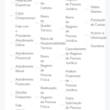
Federações
da
de Pessoa
Esportivas
Dados
Carteira
Jurídica
Abertos
Carta-
Baixa
Baixa
Compromisso
Prestação
do
do
de Contas
Quadro
Fale com
Registro
Técnico
o
de
Acesso à
Presidente
Pessoa
Informação
Baixa da
Atendimento
Jurídica
Responsabilidade
Online
Ouvidoria
Técnica
Cancelamento
Atendimento
do Registro
Baixa
Presencial
de Pessoa
do
Jurídica
Registro
Atendimento
de
Móvel
Análise
Pessoa
Financeira
Atendimento
Física
de
Financeiro
Pessoa
Reativação
Jurídica
Dúvidas
do
Frequentes
Registro
Outra
de Pessoa
Solicitação
Fale
Física
de Pessoa