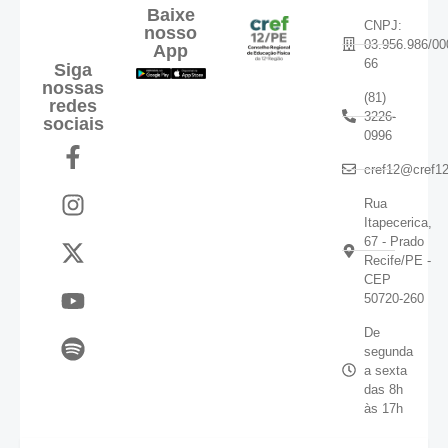
Baixe
CNPJ:
nosso
03.956.986/00
App
66
Siga
nossas
(81)
redes
3226-
sociais
0996
cref12@cref12
Rua
Itapecerica,
67 - Prado
Recife/PE -
CEP
50720-260
De
segunda
a sexta
das 8h
às 17h