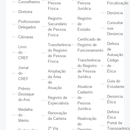
Conselheiros
Pessoa
Pessoa
Fiscalização
Física
Jurídica
Diretoria
Denúncia
Registro
Registro
Profissionais
Consultar
Secundário
de
Delegados
sua
de Pessoa
Estúdio
Denúncia
Física
Câmaras
Certificado de
Defesa
Transferência
Registro de
Livro
de
do Registro
Funcionamento
do
Autuação
de Pessoa
CREF
Transferência
Código
Física
do Registro
de
Jornal
Ampliação
de Pessoa
Ética
do
da Área
Jurídica
CREF
Guia do
de
Atualizar
Estudante
Atuação
Prêmio
Cadastro
Destaque
Denúncia
Registro de
de
do Ano
Ética
Especialista
Pessoa
Jurídica
Medalha
Defesa
Renovação
do
Ética
da Carteira
Reativação
Mérito
Portal da
do
2ª Via
Transparênci
Registro