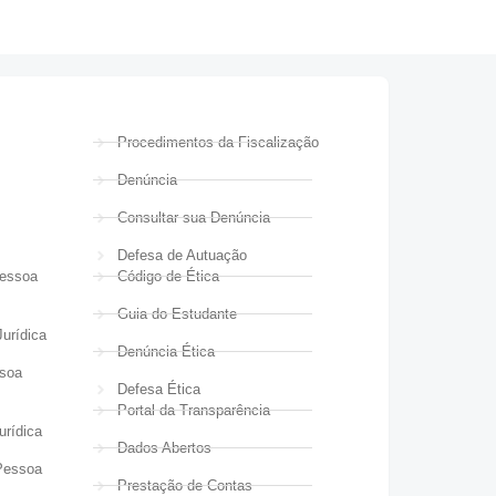
Procedimentos da Fiscalização
Denúncia
Consultar sua Denúncia
Defesa de Autuação
Pessoa
Código de Ética
Guia do Estudante
urídica
Denúncia Ética
ssoa
Defesa Ética
Portal da Transparência
urídica
Dados Abertos
Pessoa
Prestação de Contas