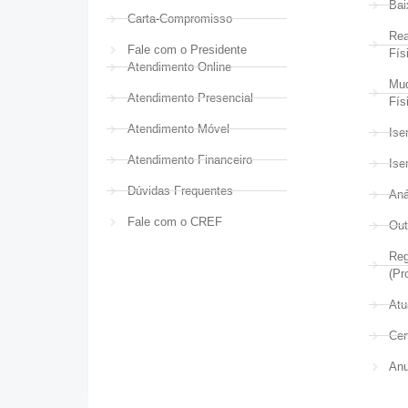
Bai
Carta-Compromisso
Rea
Fale com o Presidente
Fís
Atendimento Online
Mud
Atendimento Presencial
Fís
Atendimento Móvel
Ise
Atendimento Financeiro
Ise
Dúvidas Frequentes
Aná
Fale com o CREF
Out
Reg
(Pr
Atu
Cer
Anu