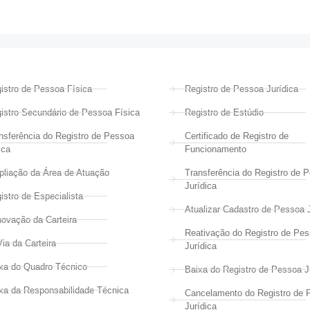
istro de Pessoa Física
Registro de Pessoa Jurídica
istro Secundário de Pessoa Física
Registro de Estúdio
nsferência do Registro de Pessoa
Certificado de Registro de
ica
Funcionamento
liação da Área de Atuação
Transferência do Registro de 
Jurídica
istro de Especialista
Atualizar Cadastro de Pessoa J
ovação da Carteira
Reativação do Registro de Pe
Via da Carteira
Jurídica
xa do Quadro Técnico
Baixa do Registro de Pessoa J
xa da Responsabilidade Técnica
Cancelamento do Registro de 
Jurídica