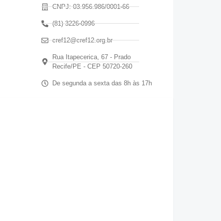
CNPJ: 03.956.986/0001-66
(81) 3226-0996
cref12@cref12.org.br
Rua Itapecerica, 67 - Prado
Recife/PE - CEP 50720-260
De segunda a sexta das 8h às 17h