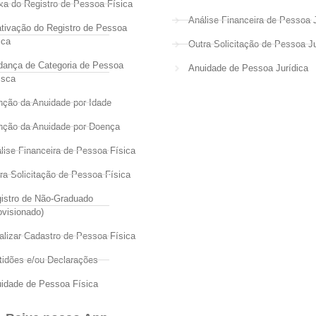
xa do Registro de Pessoa Física
Análise Financeira de Pessoa J
tivação do Registro de Pessoa
ica
Outra Solicitação de Pessoa Ju
ança de Categoria de Pessoa
Anuidade de Pessoa Jurídica
isca
nção da Anuidade por Idade
nção da Anuidade por Doença
lise Financeira de Pessoa Física
ra Solicitação de Pessoa Física
istro de Não-Graduado
ovisionado)
alizar Cadastro de Pessoa Física
tidões e/ou Declarações
idade de Pessoa Física