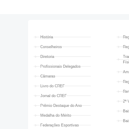
História
Reg
Conselheiros
Reg
Diretoria
Tra
Fís
Profissionais Delegados
Amp
Câmaras
Reg
Livro do CREF
Ren
Jornal do CREF
2ª 
Prêmio Destaque do Ano
Bai
Medalha do Mérito
Bai
Federações Esportivas