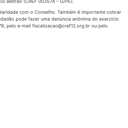
cio Beltrão (CREF 003574 – G/PE).
gularidade com o Conselho. Também é importante cobrar
 cidadão pode fazer uma denúncia anônima do exercício
8, pelo e-mail fiscalizacao@cref12.org.br ou pelo