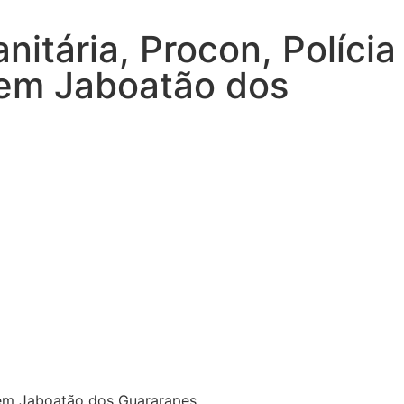
itária, Procon, Polícia
a em Jaboatão dos
a em Jaboatão dos Guararapes