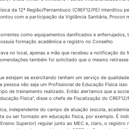
Física da 12ª Região/Pernambuco (CREF12/PE) interditou p
tou com a participação da Vigilância Sanitária, Procon muni
orrentes como equipamentos danificados e enferrujados, t
 possuía formação acadêmica e registro no Conselho
rava no local, apenas a mãe que recebeu a notificação do
recomendações também foi solicitado que o mesmo retirass
 que estejam se exercitando tenham um serviço de qualidad
o a pessoa não seja um Profissional de Educação Física is
po de treinamento realizado. Então alertamos que a socie
 Educação Física”, disse o chefe de Fiscalização do CREF1
ica, independente do campo de atuação (escola, academia, 
ta ou ser formado em educação física, por exemplo. É indis
 Ensino Superior) regular junto ao MEC e, claro, o regist