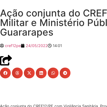
Ação conjunta do CREF1
Militar e Ministério Pú
Guararapes
cref12pe
24/05/2022
14:01
Ação conjunta do CREF12/PE com Vigilância Sanitária, Proc