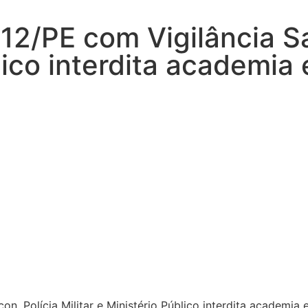
2/PE com Vigilância San
blico interdita academi
on, Polícia Militar e Ministério Público interdita academi