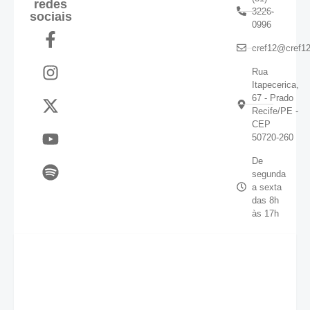
redes
3226-
sociais
0996
cref12@cref12
Rua
Itapecerica,
67 - Prado
Recife/PE -
CEP
50720-260
De
segunda
a sexta
das 8h
às 17h