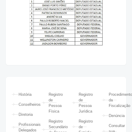
História
Registro
Registro
Procediment
de
de
da
Conselheiros
Pessoa
Pessoa
Fiscalização
Física
Jurídica
Diretoria
Denúncia
Registro
Registro
Profissionais
Consultar
Secundário
de
Delegados
sua