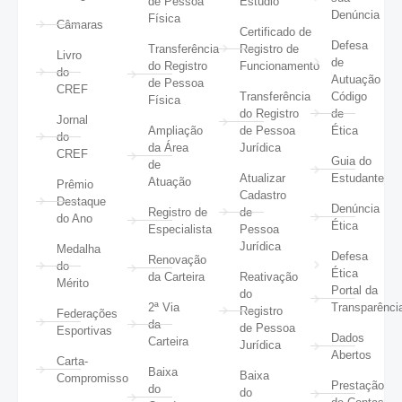
de Pessoa
Estúdio
Denúncia
Física
Câmaras
Certificado de
Defesa
Transferência
Registro de
Livro
de
do Registro
Funcionamento
do
Autuação
de Pessoa
CREF
Transferência
Código
Física
do Registro
de
Jornal
Ampliação
de Pessoa
Ética
do
da Área
Jurídica
CREF
Guia do
de
Atualizar
Estudante
Atuação
Prêmio
Cadastro
Destaque
Denúncia
Registro de
de
do Ano
Ética
Especialista
Pessoa
Jurídica
Medalha
Defesa
Renovação
do
Ética
da Carteira
Reativação
Mérito
Portal da
do
2ª Via
Transparênci
Registro
Federações
da
de Pessoa
Esportivas
Dados
Carteira
Jurídica
Abertos
Carta-
Baixa
Baixa
Compromisso
Prestação
do
do