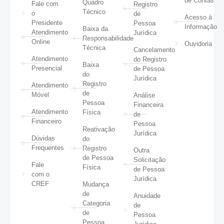
de Contas
Quadro
Fale com
Registro
Técnico
o
de
Acesso à
Presidente
Pessoa
Informação
Baixa da
Atendimento
Jurídica
Responsabilidade
Online
Ouvidoria
Técnica
Cancelamento
Atendimento
do Registro
Baixa
Presencial
de Pessoa
do
Jurídica
Registro
Atendimento
de
Móvel
Análise
Pessoa
Financeira
Atendimento
Física
de
Financeiro
Pessoa
Reativação
Jurídica
Dúvidas
do
Frequentes
Registro
Outra
de Pessoa
Solicitação
Fale
Física
de Pessoa
com o
Jurídica
CREF
Mudança
de
Anuidade
Categoria
de
de
Pessoa
Pessoa