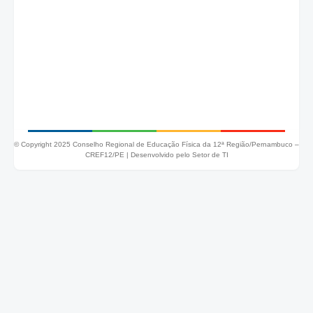
© Copyright 2025 Conselho Regional de Educação Física da 12ª Região/Pernambuco –
CREF12/PE |
Desenvolvido pelo Setor de TI