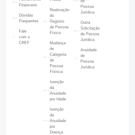
de
Financeiro
Pessoa
Reativação
Jurídica
Dúvidas
do
Frequentes
Registro
Outra
de Pessoa
Solicitação
Fale
Física
de Pessoa
com o
Jurídica
CREF
Mudança
de
Anuidade
Categoria
de
de
Pessoa
Pessoa
Jurídica
Físisca
Isenção
da
Anuidade
por Idade
Isenção
da
Anuidade
por
Doença