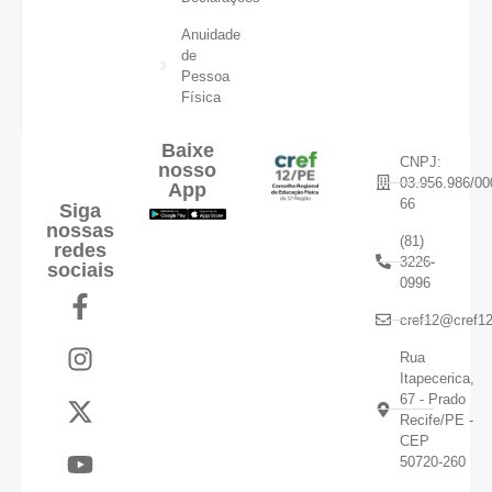
Anuidade
de
Pessoa
Física
Baixe
CNPJ:
nosso
03.956.986/00
App
66
Siga
nossas
(81)
redes
3226-
sociais
0996
cref12@cref12
Rua
Itapecerica,
67 - Prado
Recife/PE -
CEP
50720-260