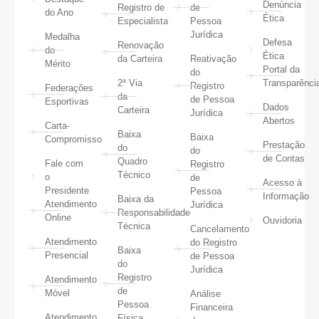
Denúncia
Registro de
de
do Ano
Ética
Especialista
Pessoa
Jurídica
Medalha
Defesa
Renovação
do
Ética
da Carteira
Reativação
Mérito
Portal da
do
2ª Via
Transparênci
Registro
Federações
da
de Pessoa
Esportivas
Dados
Carteira
Jurídica
Abertos
Carta-
Baixa
Baixa
Compromisso
Prestação
do
do
de Contas
Quadro
Fale com
Registro
Técnico
o
de
Acesso à
Presidente
Pessoa
Informação
Baixa da
Atendimento
Jurídica
Responsabilidade
Online
Ouvidoria
Técnica
Cancelamento
Atendimento
do Registro
Baixa
Presencial
de Pessoa
do
Jurídica
Registro
Atendimento
de
Móvel
Análise
Pessoa
Financeira
Atendimento
Física