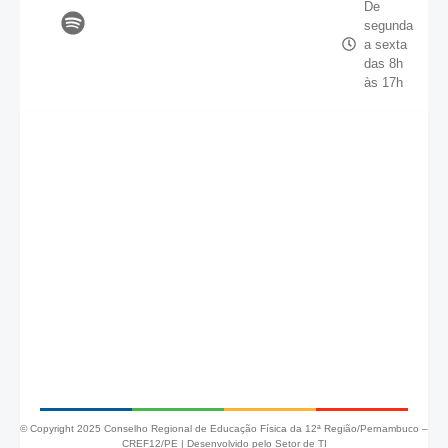
De
segunda
a sexta
das 8h
às 17h
© Copyright 2025 Conselho Regional de Educação Física da 12ª Região/Pernambuco –
CREF12/PE |
Desenvolvido pelo Setor de TI