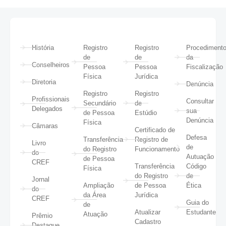
História
Registro
Registro
Procediment
de
de
da
Conselheiros
Pessoa
Pessoa
Fiscalização
Física
Jurídica
Diretoria
Denúncia
Registro
Registro
Profissionais
Consultar
Secundário
de
Delegados
sua
de Pessoa
Estúdio
Denúncia
Física
Câmaras
Certificado de
Defesa
Transferência
Registro de
Livro
de
do Registro
Funcionamento
do
Autuação
de Pessoa
CREF
Transferência
Código
Física
do Registro
de
Jornal
Ampliação
de Pessoa
Ética
do
da Área
Jurídica
CREF
Guia do
de
Atualizar
Estudante
Atuação
Prêmio
Cadastro
Destaque