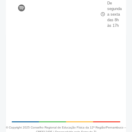
De
segunda
a sexta
das 8h
às 17h
© Copyright 2025 Conselho Regional de Educação Física da 12ª Região/Pernambuco –
CREF12/PE |
Desenvolvido pelo Setor de TI