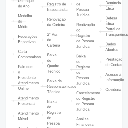
Destaque
Denúncia
Registro de
de
do Ano
Ética
Especialista
Pessoa
Jurídica
Medalha
Defesa
Renovação
do
Ética
da Carteira
Reativação
Mérito
Portal da
do
2ª Via
Transparênci
Registro
Federações
da
de Pessoa
Esportivas
Dados
Carteira
Jurídica
Abertos
Carta-
Baixa
Baixa
Compromisso
Prestação
do
do
de Contas
Quadro
Fale com
Registro
Técnico
o
de
Acesso à
Presidente
Pessoa
Informação
Baixa da
Atendimento
Jurídica
Responsabilidade
Online
Ouvidoria
Técnica
Cancelamento
Atendimento
do Registro
Baixa
Presencial
de Pessoa
do
Jurídica
Registro
Atendimento
de
Móvel
Análise
Pessoa
Financeira