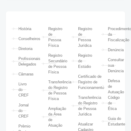
História
Registro
Registro
Procediment
de
de
da
Conselheiros
Pessoa
Pessoa
Fiscalização
Física
Jurídica
Diretoria
Denúncia
Registro
Registro
Profissionais
Consultar
Secundário
de
Delegados
sua
de Pessoa
Estúdio
Denúncia
Física
Câmaras
Certificado de
Defesa
Transferência
Registro de
Livro
de
do Registro
Funcionamento
do
Autuação
de Pessoa
CREF
Transferência
Código
Física
do Registro
de
Jornal
Ampliação
de Pessoa
Ética
do
da Área
Jurídica
CREF
Guia do
de
Atualizar
Estudante
Atuação
Prêmio
Cadastro