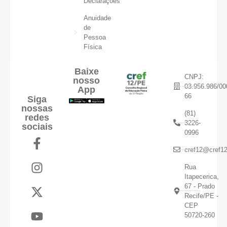
Declarações
Anuidade
de
Pessoa
Física
Baixe
CNPJ:
nosso
03.956.986/00
App
66
Siga
nossas
(81)
redes
3226-
sociais
0996
cref12@cref12
Rua
Itapecerica,
67 - Prado
Recife/PE -
CEP
50720-260