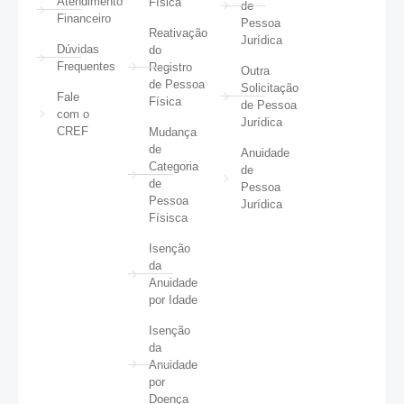
Atendimento
Física
de
Financeiro
Pessoa
Reativação
Jurídica
Dúvidas
do
Frequentes
Registro
Outra
de Pessoa
Solicitação
Fale
Física
de Pessoa
com o
Jurídica
CREF
Mudança
de
Anuidade
Categoria
de
de
Pessoa
Pessoa
Jurídica
Físisca
Isenção
da
Anuidade
por Idade
Isenção
da
Anuidade
por
Doença