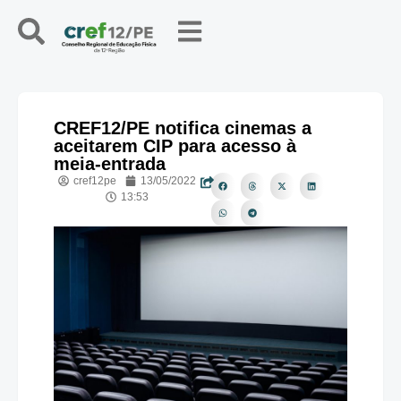
CREF12/PE notifica cinemas a
aceitarem CIP para acesso à
meia-entrada
cref12pe
13/05/2022
13:53