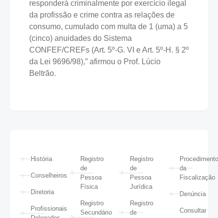
responderá criminalmente por exercício ilegal
da profissão e crime contra as relações de
consumo, cumulado com multa de 1 (uma) a 5
(cinco) anuidades do Sistema
CONFEF/CREFs (Art. 5º-G. VI e Art. 5º-H. § 2º
da Lei 9696/98),” afirmou o Prof. Lúcio
Beltrão.
História
Registro
Registro
Procediment
de
de
da
Conselheiros
Pessoa
Pessoa
Fiscalização
Física
Jurídica
Diretoria
Denúncia
Registro
Registro
Profissionais
Consultar
Secundário
de
Delegados