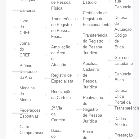
sua
de Pessoa
Estúdio
Denúncia
Física
Câmaras
Certificado de
Defesa
Transferência
Registro de
Livro
de
do Registro
Funcionamento
do
Autuação
de Pessoa
CREF
Transferência
Código
Física
do Registro
de
Jornal
Ampliação
de Pessoa
Ética
do
da Área
Jurídica
CREF
Guia do
de
Atualizar
Estudante
Atuação
Prêmio
Cadastro
Destaque
Denúncia
Registro de
de
do Ano
Ética
Especialista
Pessoa
Jurídica
Medalha
Defesa
Renovação
do
Ética
da Carteira
Reativação
Mérito
Portal da
do
2ª Via
Transparênci
Registro
Federações
da
de Pessoa
Esportivas
Dados
Carteira
Jurídica
Abertos
Carta-
Baixa
Baixa
Compromisso
Prestação
do
do