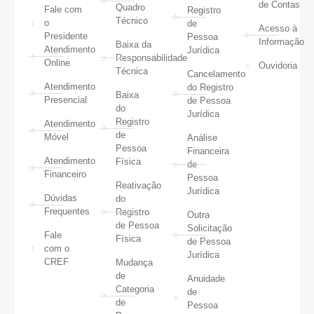
de Contas
Quadro
Fale com
Registro
Técnico
o
de
Acesso à
Presidente
Pessoa
Informação
Baixa da
Atendimento
Jurídica
Responsabilidade
Online
Ouvidoria
Técnica
Cancelamento
Atendimento
do Registro
Baixa
Presencial
de Pessoa
do
Jurídica
Registro
Atendimento
de
Móvel
Análise
Pessoa
Financeira
Atendimento
Física
de
Financeiro
Pessoa
Reativação
Jurídica
Dúvidas
do
Frequentes
Registro
Outra
de Pessoa
Solicitação
Fale
Física
de Pessoa
com o
Jurídica
CREF
Mudança
de
Anuidade
Categoria
de
de
Pessoa