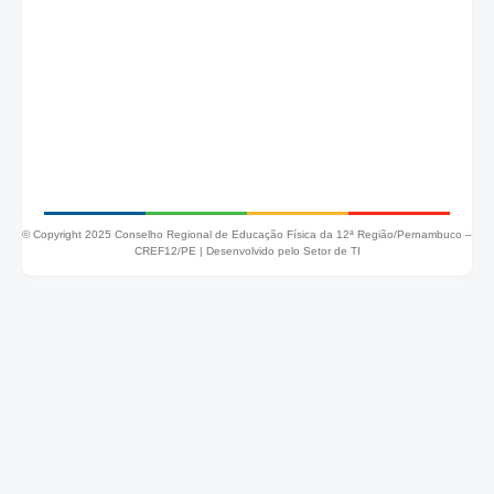
© Copyright 2025 Conselho Regional de Educação Física da 12ª Região/Pernambuco –
CREF12/PE |
Desenvolvido pelo Setor de TI