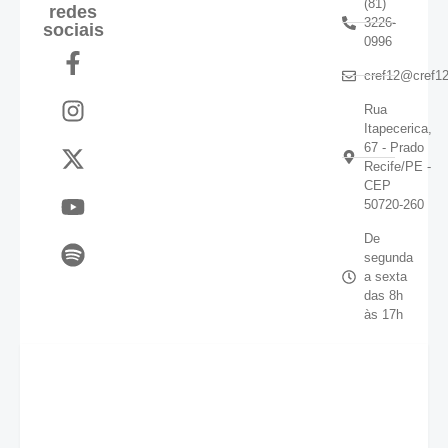
(81)
redes
3226-
sociais
0996
cref12@cref12
Rua
Itapecerica,
67 - Prado
Recife/PE -
CEP
50720-260
De
segunda
a sexta
das 8h
às 17h