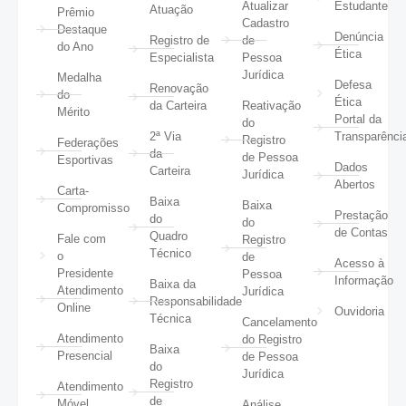
Atualizar
Estudante
Atuação
Prêmio
Cadastro
Destaque
Denúncia
Registro de
de
do Ano
Ética
Especialista
Pessoa
Jurídica
Medalha
Defesa
Renovação
do
Ética
da Carteira
Reativação
Mérito
Portal da
do
2ª Via
Transparênci
Registro
Federações
da
de Pessoa
Esportivas
Dados
Carteira
Jurídica
Abertos
Carta-
Baixa
Baixa
Compromisso
Prestação
do
do
de Contas
Quadro
Fale com
Registro
Técnico
o
de
Acesso à
Presidente
Pessoa
Informação
Baixa da
Atendimento
Jurídica
Responsabilidade
Online
Ouvidoria
Técnica
Cancelamento
Atendimento
do Registro
Baixa
Presencial
de Pessoa
do
Jurídica
Registro
Atendimento
de
Móvel
Análise