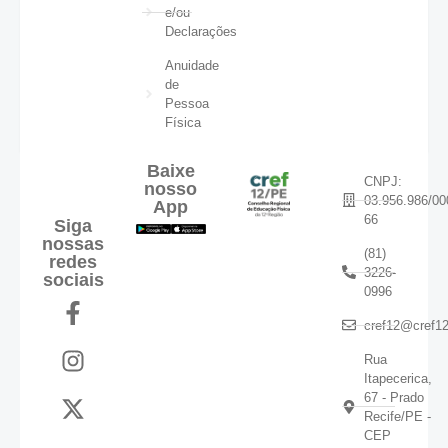
e/ou
Declarações
Anuidade
de
Pessoa
Física
Baixe
CNPJ:
nosso
03.956.986/00
App
66
Siga
nossas
(81)
redes
3226-
sociais
0996
cref12@cref12
Rua
Itapecerica,
67 - Prado
Recife/PE -
CEP