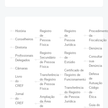
História
Registro
Registro
Procediment
de
de
da
Conselheiros
Pessoa
Pessoa
Fiscalização
Física
Jurídica
Diretoria
Denúncia
Registro
Registro
Profissionais
Consultar
Secundário
de
Delegados
sua
de Pessoa
Estúdio
Denúncia
Física
Câmaras
Certificado de
Defesa
Transferência
Registro de
Livro
de
do Registro
Funcionamento
do
Autuação
de Pessoa
CREF
Transferência
Código
Física
do Registro
de
Jornal
Ampliação
de Pessoa
Ética
do
da Área
Jurídica
CREF
Guia do
de