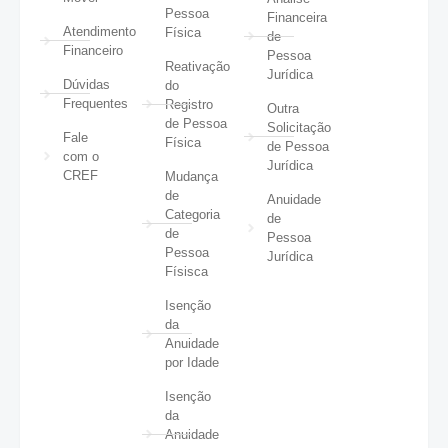
Pessoa
Financeira
Atendimento
Física
de
Financeiro
Pessoa
Reativação
Jurídica
Dúvidas
do
Frequentes
Registro
Outra
de Pessoa
Solicitação
Fale
Física
de Pessoa
com o
Jurídica
CREF
Mudança
de
Anuidade
Categoria
de
de
Pessoa
Pessoa
Jurídica
Físisca
Isenção
da
Anuidade
por Idade
Isenção
da
Anuidade