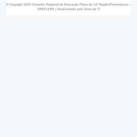
© Copyright 2025 Conselho Regional de Educação Física da 12ª Região/Pernambuco –
CREF12/PE |
Desenvolvido pelo Setor de TI