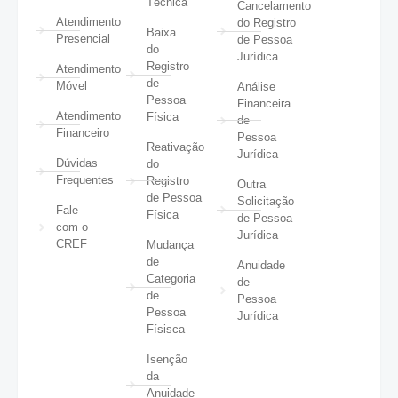
Técnica
Cancelamento
Atendimento
do Registro
Baixa
Presencial
de Pessoa
do
Jurídica
Registro
Atendimento
de
Móvel
Análise
Pessoa
Financeira
Atendimento
Física
de
Financeiro
Pessoa
Reativação
Jurídica
Dúvidas
do
Frequentes
Registro
Outra
de Pessoa
Solicitação
Fale
Física
de Pessoa
com o
Jurídica
CREF
Mudança
de
Anuidade
Categoria
de
de
Pessoa
Pessoa
Jurídica
Físisca
Isenção
da
Anuidade