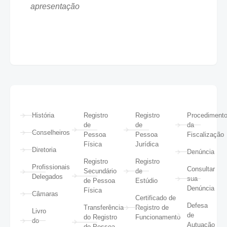
apresentação
História
Registro
Registro
Procediment
de
de
da
Conselheiros
Pessoa
Pessoa
Fiscalização
Física
Jurídica
Diretoria
Denúncia
Registro
Registro
Profissionais
Consultar
Secundário
de
Delegados
sua
de Pessoa
Estúdio
Denúncia
Física
Câmaras
Certificado de
Defesa
Transferência
Registro de
Livro
de
do Registro
Funcionamento
do
Autuação
de Pessoa