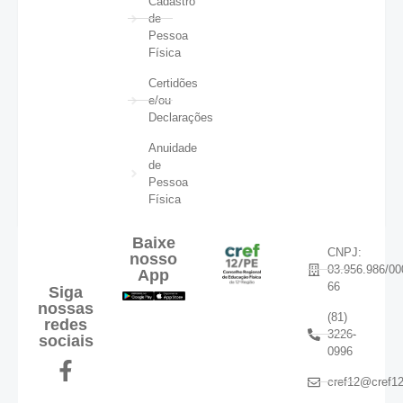
Cadastro
de
Pessoa
Física
Certidões
e/ou
Declarações
Anuidade
de
Pessoa
Física
Baixe
CNPJ:
nosso
03.956.986/00
App
66
Siga
nossas
(81)
redes
3226-
sociais
0996
cref12@cref12