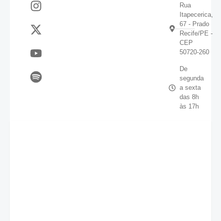
Rua
Itapecerica,
67 - Prado
Recife/PE -
CEP
50720-260
De
segunda
a sexta
das 8h
às 17h