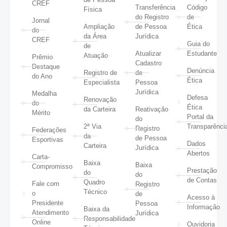
CREF
Transferência
Código
Física
do Registro
de
Jornal
Ampliação
de Pessoa
Ética
do
da Área
Jurídica
CREF
Guia do
de
Atualizar
Estudante
Atuação
Prêmio
Cadastro
Destaque
Denúncia
Registro de
de
do Ano
Ética
Especialista
Pessoa
Jurídica
Medalha
Defesa
Renovação
do
Ética
da Carteira
Reativação
Mérito
Portal da
do
2ª Via
Transparênci
Registro
Federações
da
de Pessoa
Esportivas
Dados
Carteira
Jurídica
Abertos
Carta-
Baixa
Baixa
Compromisso
Prestação
do
do
de Contas
Quadro
Fale com
Registro
Técnico
o
de
Acesso à
Presidente
Pessoa
Informação
Baixa da
Atendimento
Jurídica
Responsabilidade
Online
Ouvidoria