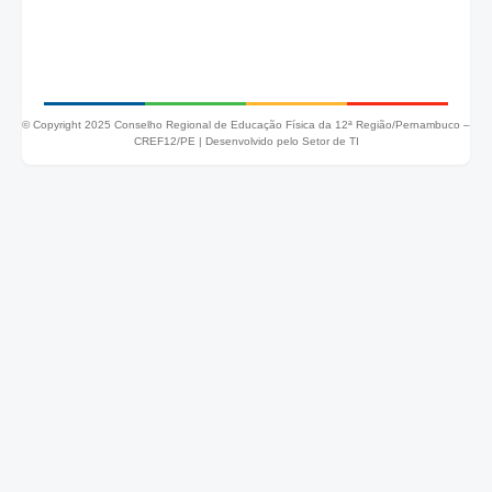
© Copyright 2025 Conselho Regional de Educação Física da 12ª Região/Pernambuco –
CREF12/PE |
Desenvolvido pelo Setor de TI