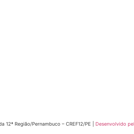
 da 12ª Região/Pernambuco – CREF12/PE |
Desenvolvido pel