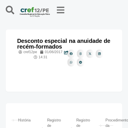
Desconto especial na anuidade de
recém-formados
cref12pe
01/06/2017
14:31
História
Registro
Registro
Procediment
de
de
da