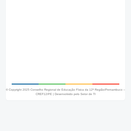
© Copyright 2025 Conselho Regional de Educação Física da 12ª Região/Pernambuco –
CREF12/PE |
Desenvolvido pelo Setor de TI