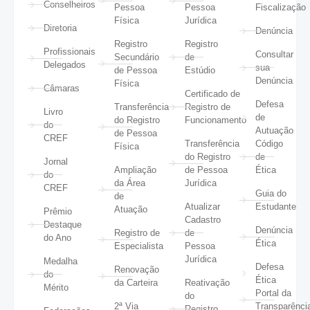
Conselheiros
Pessoa
Pessoa
Fiscalização
Física
Jurídica
Diretoria
Denúncia
Registro
Registro
Profissionais
Consultar
Secundário
de
Delegados
sua
de Pessoa
Estúdio
Denúncia
Física
Câmaras
Certificado de
Defesa
Transferência
Registro de
Livro
de
do Registro
Funcionamento
do
Autuação
de Pessoa
CREF
Transferência
Código
Física
do Registro
de
Jornal
Ampliação
de Pessoa
Ética
do
da Área
Jurídica
CREF
Guia do
de
Atualizar
Estudante
Atuação
Prêmio
Cadastro
Destaque
Denúncia
Registro de
de
do Ano
Ética
Especialista
Pessoa
Jurídica
Medalha
Defesa
Renovação
do
Ética
da Carteira
Reativação
Mérito
Portal da
do
2ª Via
Transparênci
Registro