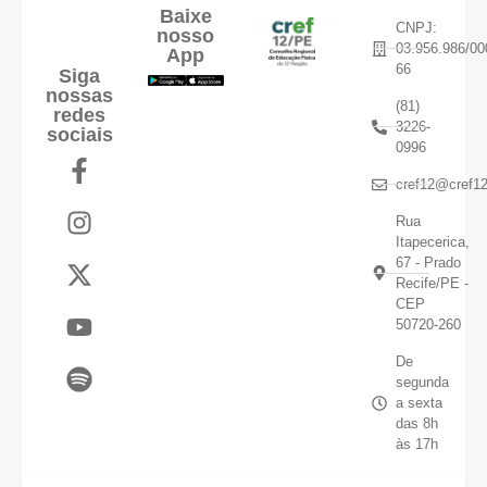
Baixe
CNPJ:
nosso
03.956.986/00
App
66
Siga
nossas
(81)
redes
3226-
sociais
0996
cref12@cref12
Rua
Itapecerica,
67 - Prado
Recife/PE -
CEP
50720-260
De
segunda
a sexta
das 8h
às 17h