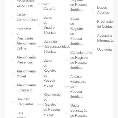
Federações
da
de Pessoa
Esportivas
Dados
Carteira
Jurídica
Abertos
Carta-
Baixa
Baixa
Compromisso
Prestação
do
do
de Contas
Quadro
Fale com
Registro
Técnico
o
de
Acesso à
Presidente
Pessoa
Informação
Baixa da
Atendimento
Jurídica
Responsabilidade
Online
Ouvidoria
Técnica
Cancelamento
Atendimento
do Registro
Baixa
Presencial
de Pessoa
do
Jurídica
Registro
Atendimento
de
Móvel
Análise
Pessoa
Financeira
Atendimento
Física
de
Financeiro
Pessoa
Reativação
Jurídica
Dúvidas
do
Frequentes
Registro
Outra
de Pessoa
Solicitação
Fale
Física
de Pessoa