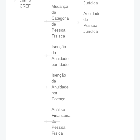
com o
Jurídica
CREF
Mudança
de
Anuidade
Categoria
de
de
Pessoa
Pessoa
Jurídica
Físisca
Isenção
da
Anuidade
por Idade
Isenção
da
Anuidade
por
Doença
Análise
Financeira
de
Pessoa
Física