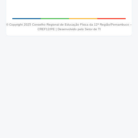
© Copyright 2025 Conselho Regional de Educação Física da 12ª Região/Pernambuco –
CREF12/PE |
Desenvolvido pelo Setor de TI