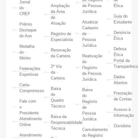
Jornal
Ampliação
de Pessoa
Ética
do
da Área
Jurídica
CREF
Guia do
de
Atualizar
Estudante
Atuação
Prêmio
Cadastro
Destaque
Denúncia
Registro de
de
do Ano
Ética
Especialista
Pessoa
Jurídica
Medalha
Defesa
Renovação
do
Ética
da Carteira
Reativação
Mérito
Portal da
do
2ª Via
Transparênci
Registro
Federações
da
de Pessoa
Esportivas
Dados
Carteira
Jurídica
Abertos
Carta-
Baixa
Baixa
Compromisso
Prestação
do
do
de Contas
Quadro
Fale com
Registro
Técnico
o
de
Acesso à
Presidente
Pessoa
Informação
Baixa da
Atendimento
Jurídica
Responsabilidade
Online
Ouvidoria
Técnica
Cancelamento
Atendimento
do Registro