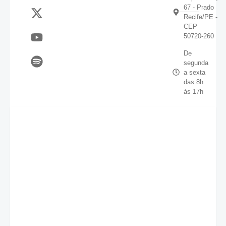
67 - Prado
Recife/PE -
CEP
50720-260
De
segunda
a sexta
das 8h
às 17h