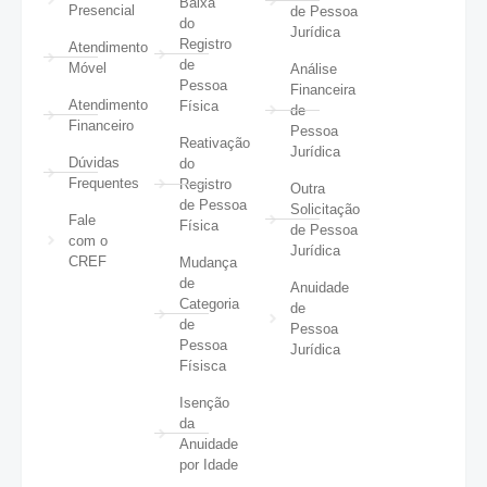
Baixa
Presencial
de Pessoa
do
Jurídica
Registro
Atendimento
de
Móvel
Análise
Pessoa
Financeira
Atendimento
Física
de
Financeiro
Pessoa
Reativação
Jurídica
Dúvidas
do
Frequentes
Registro
Outra
de Pessoa
Solicitação
Fale
Física
de Pessoa
com o
Jurídica
CREF
Mudança
de
Anuidade
Categoria
de
de
Pessoa
Pessoa
Jurídica
Físisca
Isenção
da
Anuidade
por Idade