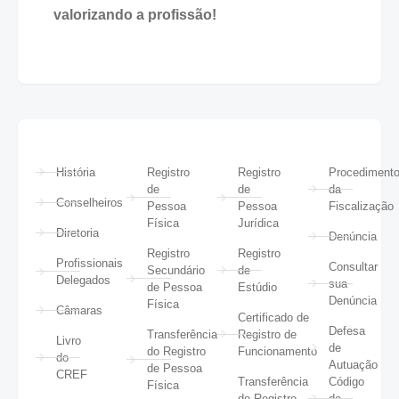
valorizando a profissão!
História
Registro
Registro
Procediment
de
de
da
Conselheiros
Pessoa
Pessoa
Fiscalização
Física
Jurídica
Diretoria
Denúncia
Registro
Registro
Profissionais
Consultar
Secundário
de
Delegados
sua
de Pessoa
Estúdio
Denúncia
Física
Câmaras
Certificado de
Defesa
Transferência
Registro de
Livro
de
do Registro
Funcionamento
do
Autuação
de Pessoa
CREF
Transferência
Código
Física
do Registro
de