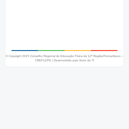
© Copyright 2025 Conselho Regional de Educação Física da 12ª Região/Pernambuco –
CREF12/PE |
Desenvolvido pelo Setor de TI