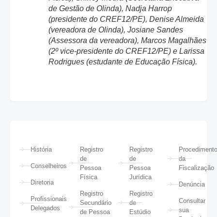
de Gestão de Olinda), Nadja Harrop
(presidente do CREF12/PE), Denise Almeida
(vereadora de Olinda), Josiane Sandes
(Assessora da vereadora), Marcos Magalhães
(2º vice-presidente do CREF12/PE) e Larissa
Rodrigues (estudante de Educação Física).
História
Registro
Registro
Procediment
de
de
da
Conselheiros
Pessoa
Pessoa
Fiscalização
Física
Jurídica
Diretoria
Denúncia
Registro
Registro
Profissionais
Consultar
Secundário
de
Delegados
sua
de Pessoa
Estúdio