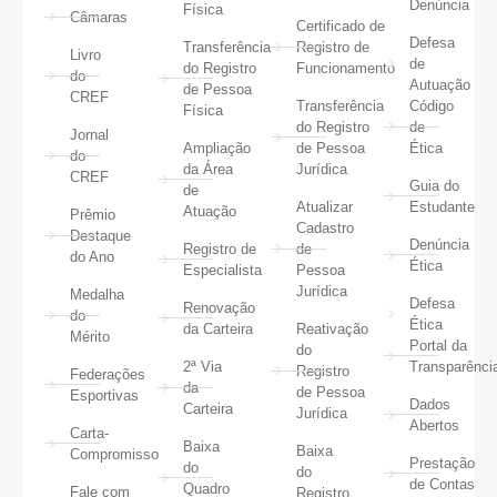
Denúncia
Física
Câmaras
Certificado de
Defesa
Transferência
Registro de
Livro
de
do Registro
Funcionamento
do
Autuação
de Pessoa
CREF
Transferência
Código
Física
do Registro
de
Jornal
Ampliação
de Pessoa
Ética
do
da Área
Jurídica
CREF
Guia do
de
Atualizar
Estudante
Atuação
Prêmio
Cadastro
Destaque
Denúncia
Registro de
de
do Ano
Ética
Especialista
Pessoa
Jurídica
Medalha
Defesa
Renovação
do
Ética
da Carteira
Reativação
Mérito
Portal da
do
2ª Via
Transparênci
Registro
Federações
da
de Pessoa
Esportivas
Dados
Carteira
Jurídica
Abertos
Carta-
Baixa
Baixa
Compromisso
Prestação
do
do
de Contas
Quadro
Fale com
Registro