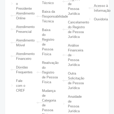
Técnico
o
de
Acesso à
Presidente
Pessoa
Informação
Baixa da
Atendimento
Jurídica
Responsabilidade
Online
Ouvidoria
Técnica
Cancelamento
Atendimento
do Registro
Baixa
Presencial
de Pessoa
do
Jurídica
Registro
Atendimento
de
Móvel
Análise
Pessoa
Financeira
Atendimento
Física
de
Financeiro
Pessoa
Reativação
Jurídica
Dúvidas
do
Frequentes
Registro
Outra
de Pessoa
Solicitação
Fale
Física
de Pessoa
com o
Jurídica
CREF
Mudança
de
Anuidade
Categoria
de
de
Pessoa
Pessoa
Jurídica