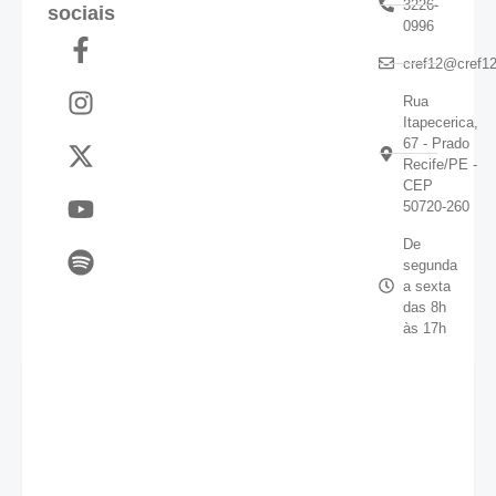
3226-
sociais
0996
cref12@cref12
Rua
Itapecerica,
67 - Prado
Recife/PE -
CEP
50720-260
De
segunda
a sexta
das 8h
às 17h