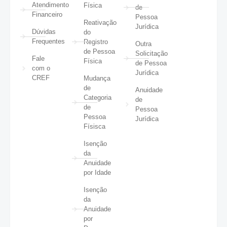
Atendimento
Física
de
Financeiro
Pessoa
Reativação
Jurídica
Dúvidas
do
Frequentes
Registro
Outra
de Pessoa
Solicitação
Fale
Física
de Pessoa
com o
Jurídica
CREF
Mudança
de
Anuidade
Categoria
de
de
Pessoa
Pessoa
Jurídica
Físisca
Isenção
da
Anuidade
por Idade
Isenção
da
Anuidade
por