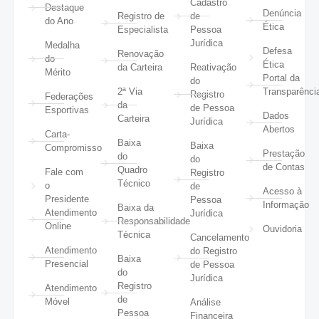
Cadastro
Destaque
Denúncia
Registro de
de
do Ano
Ética
Especialista
Pessoa
Jurídica
Medalha
Defesa
Renovação
do
Ética
da Carteira
Reativação
Mérito
Portal da
do
2ª Via
Transparênci
Registro
Federações
da
de Pessoa
Esportivas
Dados
Carteira
Jurídica
Abertos
Carta-
Baixa
Baixa
Compromisso
Prestação
do
do
de Contas
Quadro
Fale com
Registro
Técnico
o
de
Acesso à
Presidente
Pessoa
Informação
Baixa da
Atendimento
Jurídica
Responsabilidade
Online
Ouvidoria
Técnica
Cancelamento
Atendimento
do Registro
Baixa
Presencial
de Pessoa
do
Jurídica
Registro
Atendimento
de
Móvel
Análise
Pessoa
Financeira