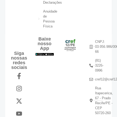
Declarações
Anuidade
de
Pessoa
Física
Baixe
CNPJ:
nosso
03.956.986/00
App
66
Siga
nossas
(81)
redes
3226-
sociais
0996
cref12@cref12
Rua
Itapecerica,
67 - Prado
Recife/PE -
CEP
50720-260