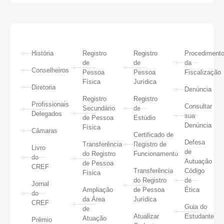
História
Registro
Registro
Procediment
de
de
da
Conselheiros
Pessoa
Pessoa
Fiscalização
Física
Jurídica
Diretoria
Denúncia
Registro
Registro
Profissionais
Consultar
Secundário
de
Delegados
sua
de Pessoa
Estúdio
Denúncia
Física
Câmaras
Certificado de
Defesa
Transferência
Registro de
Livro
de
do Registro
Funcionamento
do
Autuação
de Pessoa
CREF
Transferência
Código
Física
do Registro
de
Jornal
Ampliação
de Pessoa
Ética
do
da Área
Jurídica
CREF
Guia do
de
Atualizar
Estudante
Atuação
Prêmio