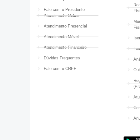
Rea
Fale com o Presidente
Fís
Atendimento Online
Mud
Atendimento Presencial
Fís
Atendimento Móvel
Ise
Atendimento Financeiro
Ise
Dúvidas Frequentes
Aná
Fale com o CREF
Out
Reg
(Pr
Atu
Cer
Anu