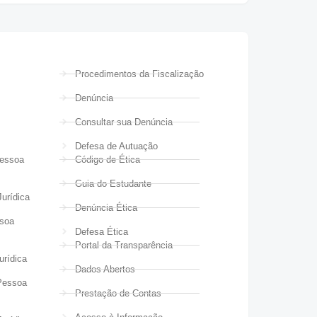
Procedimentos da Fiscalização
Denúncia
Consultar sua Denúncia
Defesa de Autuação
Pessoa
Código de Ética
Guia do Estudante
urídica
Denúncia Ética
ssoa
Defesa Ética
Portal da Transparência
urídica
Dados Abertos
Pessoa
Prestação de Contas