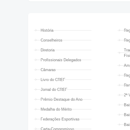
História
Reg
Conselheiros
Reg
Diretoria
Tra
Fís
Profissionais Delegados
Amp
Câmaras
Reg
Livro do CREF
Ren
Jornal do CREF
2ª 
Prêmio Destaque do Ano
Bai
Medalha do Mérito
Bai
Federações Esportivas
Bai
Carta-Compromisso