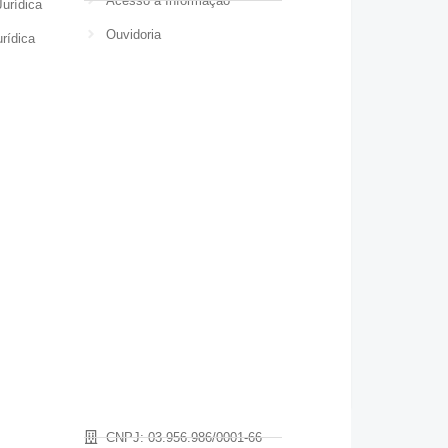
Acesso à Informação
urídica
Ouvidoria
rídica
CNPJ: 03.956.986/0001-66