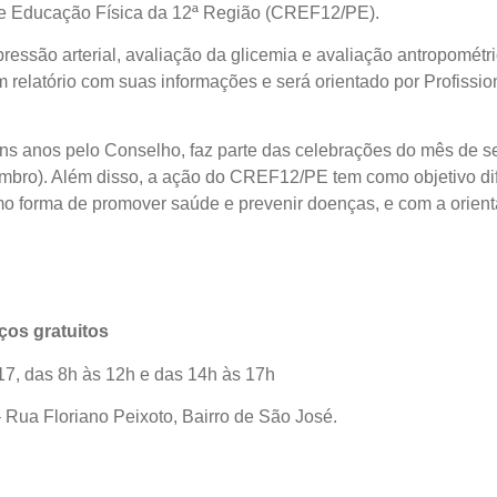
de Educação Física da 12ª Região (CREF12/PE).
pressão arterial, avaliação da glicemia e avaliação antropométr
um relatório com suas informações e será orientado por Profiss
uns anos pelo Conselho, faz parte das celebrações do mês de 
embro). Além disso, a ação do CREF12/PE tem como objetivo di
como forma de promover saúde e prevenir doenças, e com a orien
os gratuitos
17, das 8h às 12h e das 14h às 17h
 Rua Floriano Peixoto, Bairro de São José.