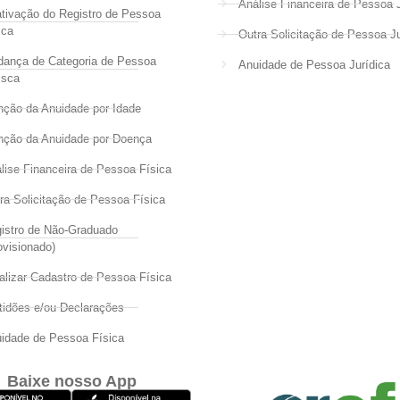
Análise Financeira de Pessoa J
tivação do Registro de Pessoa
ica
Outra Solicitação de Pessoa Ju
ança de Categoria de Pessoa
Anuidade de Pessoa Jurídica
isca
nção da Anuidade por Idade
nção da Anuidade por Doença
lise Financeira de Pessoa Física
ra Solicitação de Pessoa Física
istro de Não-Graduado
ovisionado)
alizar Cadastro de Pessoa Física
tidões e/ou Declarações
idade de Pessoa Física
Baixe nosso App