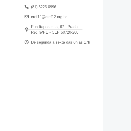
(81) 3226-0996
cref12@cref12.org.br
Rua Itapecerica, 67 - Prado
Recife/PE - CEP 50720-260
De segunda a sexta das 8h às 17h