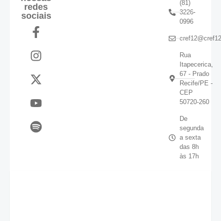
(81)
redes
3226-
sociais
0996
cref12@cref12
Rua
Itapecerica,
67 - Prado
Recife/PE -
CEP
50720-260
De
segunda
a sexta
das 8h
às 17h