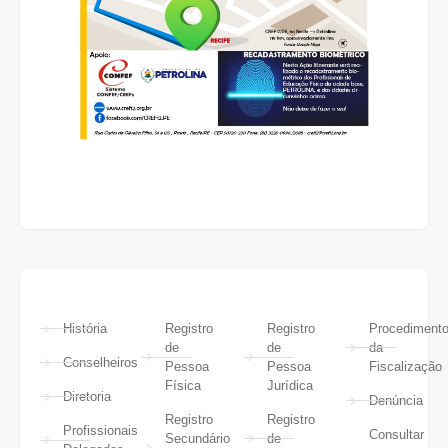
História
Registro
Registro
Procediment
de
de
da
Conselheiros
Pessoa
Pessoa
Fiscalização
Física
Jurídica
Diretoria
Denúncia
Registro
Registro
Profissionais
Consultar
Secundário
de