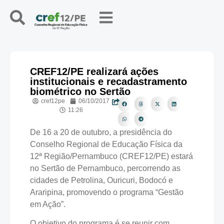
CREF12/PE realizará ações
institucionais e recadastramento
biométrico no Sertão
cref12pe
06/10/2017
11:26
De 16 a 20 de outubro, a presidência do
Conselho Regional de Educação Física da
12ª Região/Pernambuco (CREF12/PE) estará
no Sertão de Pernambuco, percorrendo as
cidades de Petrolina, Ouricuri, Bodocó e
Araripina, promovendo o programa “Gestão
em Ação”.
O objetivo do programa é se reunir com