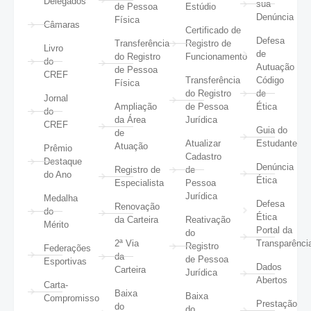
Delegados
sua
de Pessoa
Estúdio
Denúncia
Física
Câmaras
Certificado de
Defesa
Transferência
Registro de
Livro
de
do Registro
Funcionamento
do
Autuação
de Pessoa
CREF
Transferência
Código
Física
do Registro
de
Jornal
Ampliação
de Pessoa
Ética
do
da Área
Jurídica
CREF
Guia do
de
Atualizar
Estudante
Atuação
Prêmio
Cadastro
Destaque
Denúncia
Registro de
de
do Ano
Ética
Especialista
Pessoa
Jurídica
Medalha
Defesa
Renovação
do
Ética
da Carteira
Reativação
Mérito
Portal da
do
2ª Via
Transparênci
Registro
Federações
da
de Pessoa
Esportivas
Dados
Carteira
Jurídica
Abertos
Carta-
Baixa
Baixa
Compromisso
Prestação
do
do