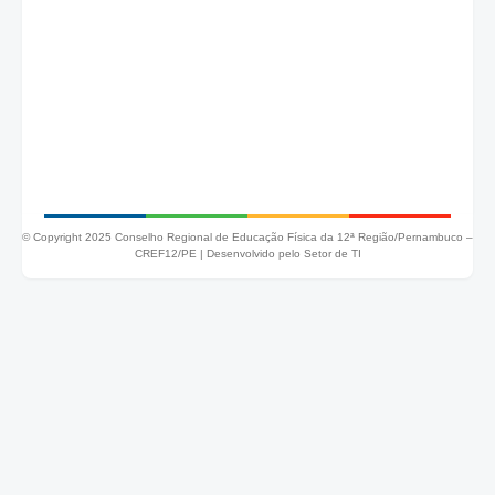
© Copyright 2025 Conselho Regional de Educação Física da 12ª Região/Pernambuco –
CREF12/PE |
Desenvolvido pelo Setor de TI