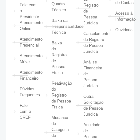
de Contas
Quadro
Fale com
Registro
Técnico
o
de
Acesso à
Presidente
Pessoa
Informação
Baixa da
Atendimento
Jurídica
Responsabilidade
Online
Ouvidoria
Técnica
Cancelamento
Atendimento
do Registro
Baixa
Presencial
de Pessoa
do
Jurídica
Registro
Atendimento
de
Móvel
Análise
Pessoa
Financeira
Atendimento
Física
de
Financeiro
Pessoa
Reativação
Jurídica
Dúvidas
do
Frequentes
Registro
Outra
de Pessoa
Solicitação
Fale
Física
de Pessoa
com o
Jurídica
CREF
Mudança
de
Anuidade
Categoria
de
de
Pessoa