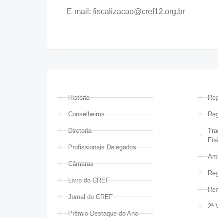
E-mail: fiscalizacao@cref12.org.br
História
Reg
Conselheiros
Reg
Diretoria
Tra
Fís
Profissionais Delegados
Amp
Câmaras
Reg
Livro do CREF
Ren
Jornal do CREF
2ª 
Prêmio Destaque do Ano