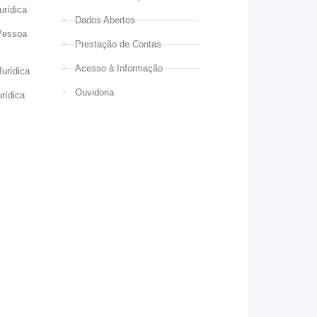
urídica
Dados Abertos
Pessoa
Prestação de Contas
Acesso à Informação
urídica
Ouvidoria
rídica