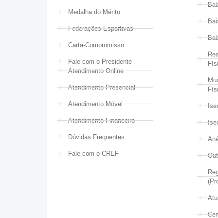
Bai
Medalha do Mérito
Bai
Federações Esportivas
Bai
Carta-Compromisso
Rea
Fale com o Presidente
Fís
Atendimento Online
Mud
Atendimento Presencial
Fís
Atendimento Móvel
Ise
Atendimento Financeiro
Ise
Dúvidas Frequentes
Aná
Fale com o CREF
Out
Reg
(Pr
Atu
Cer