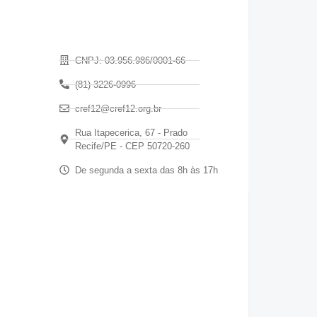
CNPJ: 03.956.986/0001-66
(81) 3226-0996
cref12@cref12.org.br
Rua Itapecerica, 67 - Prado
Recife/PE - CEP 50720-260
De segunda a sexta das 8h às 17h