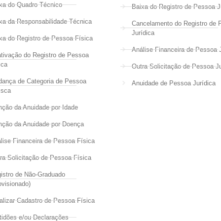
xa do Quadro Técnico
Baixa do Registro de Pessoa J
xa da Responsabilidade Técnica
Cancelamento do Registro de 
Jurídica
xa do Registro de Pessoa Física
Análise Financeira de Pessoa J
tivação do Registro de Pessoa
ica
Outra Solicitação de Pessoa Ju
ança de Categoria de Pessoa
Anuidade de Pessoa Jurídica
isca
nção da Anuidade por Idade
nção da Anuidade por Doença
lise Financeira de Pessoa Física
ra Solicitação de Pessoa Física
istro de Não-Graduado
ovisionado)
alizar Cadastro de Pessoa Física
tidões e/ou Declarações