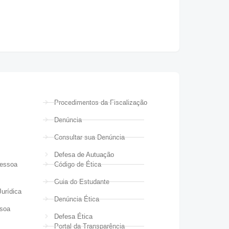
Procedimentos da Fiscalização
Denúncia
Consultar sua Denúncia
Defesa de Autuação
Pessoa
Código de Ética
Guia do Estudante
urídica
Denúncia Ética
ssoa
Defesa Ética
Portal da Transparência