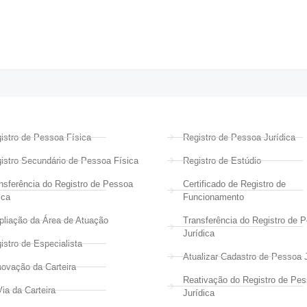
istro de Pessoa Física
Registro de Pessoa Jurídica
istro Secundário de Pessoa Física
Registro de Estúdio
nsferência do Registro de Pessoa
Certificado de Registro de
ica
Funcionamento
liação da Área de Atuação
Transferência do Registro de 
Jurídica
istro de Especialista
Atualizar Cadastro de Pessoa J
ovação da Carteira
Reativação do Registro de Pe
Via da Carteira
Jurídica