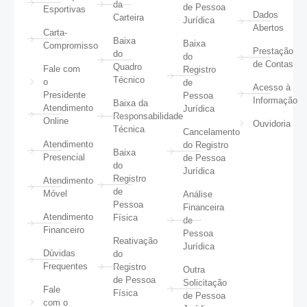
da
de Pessoa
Esportivas
Dados
Carteira
Jurídica
Abertos
Carta-
Baixa
Baixa
Compromisso
Prestação
do
do
de Contas
Quadro
Fale com
Registro
Técnico
o
de
Acesso à
Presidente
Pessoa
Informação
Baixa da
Atendimento
Jurídica
Responsabilidade
Online
Ouvidoria
Técnica
Cancelamento
Atendimento
do Registro
Baixa
Presencial
de Pessoa
do
Jurídica
Registro
Atendimento
de
Móvel
Análise
Pessoa
Financeira
Atendimento
Física
de
Financeiro
Pessoa
Reativação
Jurídica
Dúvidas
do
Frequentes
Registro
Outra
de Pessoa
Solicitação
Fale
Física
de Pessoa
com o