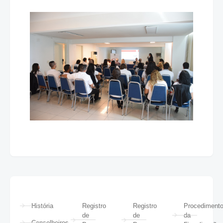
História
Registro
Registro
Procediment
de
de
da
Conselheiros