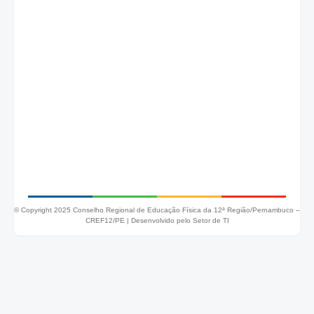
© Copyright 2025 Conselho Regional de Educação Física da 12ª Região/Pernambuco –
CREF12/PE |
Desenvolvido pelo Setor de TI