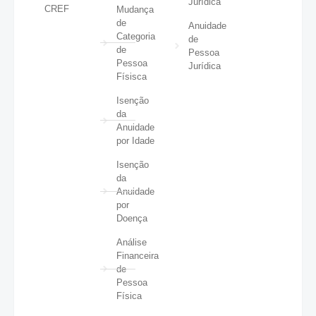
Jurídica
CREF
Mudança
de
Anuidade
Categoria
de
de
Pessoa
Pessoa
Jurídica
Físisca
Isenção
da
Anuidade
por Idade
Isenção
da
Anuidade
por
Doença
Análise
Financeira
de
Pessoa
Física