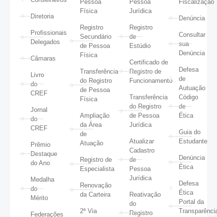
Pessoa
Pessoa
Fiscalização
Física
Jurídica
Diretoria
Denúncia
Registro
Registro
Profissionais
Consultar
Secundário
de
Delegados
sua
de Pessoa
Estúdio
Denúncia
Física
Câmaras
Certificado de
Defesa
Transferência
Registro de
Livro
de
do Registro
Funcionamento
do
Autuação
de Pessoa
CREF
Transferência
Código
Física
do Registro
de
Jornal
Ampliação
de Pessoa
Ética
do
da Área
Jurídica
CREF
Guia do
de
Atualizar
Estudante
Atuação
Prêmio
Cadastro
Destaque
Denúncia
Registro de
de
do Ano
Ética
Especialista
Pessoa
Jurídica
Medalha
Defesa
Renovação
do
Ética
da Carteira
Reativação
Mérito
Portal da
do
2ª Via
Transparênci
Registro
Federações