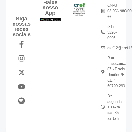
Baixe
CNPJ:
nosso
03.956.986/00
App
66
Siga
nossas
(81)
redes
3226-
sociais
0996
cref12@cref12
Rua
Itapecerica,
67 - Prado
Recife/PE -
CEP
50720-260
De
segunda
a sexta
das 8h
às 17h