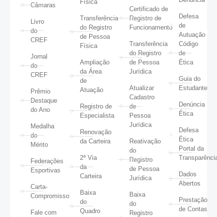
Física
Câmaras
Certificado de
Defesa
Transferência
Registro de
Livro
de
do Registro
Funcionamento
do
Autuação
de Pessoa
CREF
Transferência
Código
Física
do Registro
de
Jornal
Ampliação
de Pessoa
Ética
do
da Área
Jurídica
CREF
Guia do
de
Atualizar
Estudante
Atuação
Prêmio
Cadastro
Destaque
Denúncia
Registro de
de
do Ano
Ética
Especialista
Pessoa
Jurídica
Medalha
Defesa
Renovação
do
Ética
da Carteira
Reativação
Mérito
Portal da
do
2ª Via
Transparênci
Registro
Federações
da
de Pessoa
Esportivas
Dados
Carteira
Jurídica
Abertos
Carta-
Baixa
Baixa
Compromisso
Prestação
do
do
de Contas
Quadro
Fale com
Registro