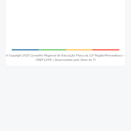
© Copyright 2025 Conselho Regional de Educação Física da 12ª Região/Pernambuco –
CREF12/PE |
Desenvolvido pelo Setor de TI