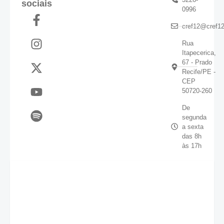
sociais
0996
cref12@cref12
Rua
Itapecerica,
67 - Prado
Recife/PE -
CEP
50720-260
De
segunda
a sexta
das 8h
às 17h