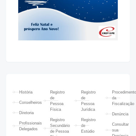
História
Registro
Registro
Procediment
de
de
da
Conselheiros
Pessoa
Pessoa
Fiscalização
Física
Jurídica
Diretoria
Denúncia
Registro
Registro
Profissionais
Consultar
Secundário
de
Delegados
sua
de Pessoa
Estúdio
Denúncia