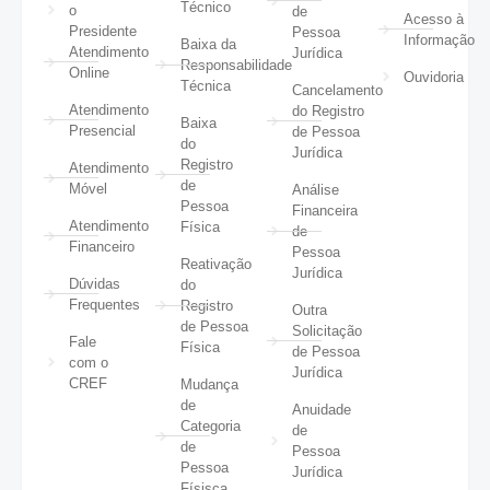
Técnico
o
de
Acesso à
Presidente
Pessoa
Informação
Baixa da
Atendimento
Jurídica
Responsabilidade
Online
Ouvidoria
Técnica
Cancelamento
Atendimento
do Registro
Baixa
Presencial
de Pessoa
do
Jurídica
Registro
Atendimento
de
Móvel
Análise
Pessoa
Financeira
Atendimento
Física
de
Financeiro
Pessoa
Reativação
Jurídica
Dúvidas
do
Frequentes
Registro
Outra
de Pessoa
Solicitação
Fale
Física
de Pessoa
com o
Jurídica
CREF
Mudança
de
Anuidade
Categoria
de
de
Pessoa
Pessoa
Jurídica
Físisca