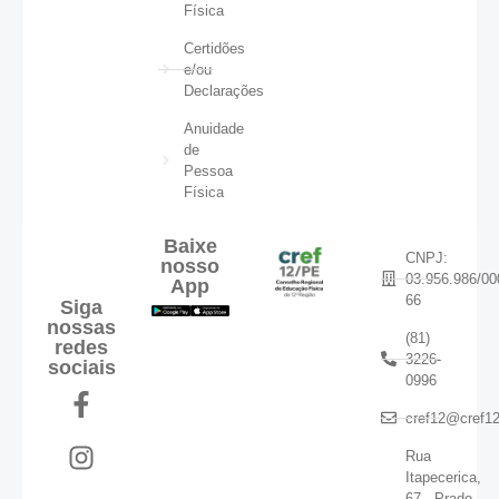
Física
Certidões
e/ou
Declarações
Anuidade
de
Pessoa
Física
Baixe
CNPJ:
nosso
03.956.986/00
App
66
Siga
nossas
(81)
redes
3226-
sociais
0996
cref12@cref12
Rua
Itapecerica,
67 - Prado