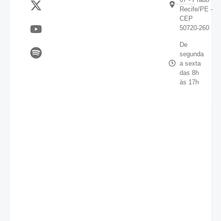
Recife/PE -
CEP
50720-260
De
segunda
a sexta
das 8h
às 17h