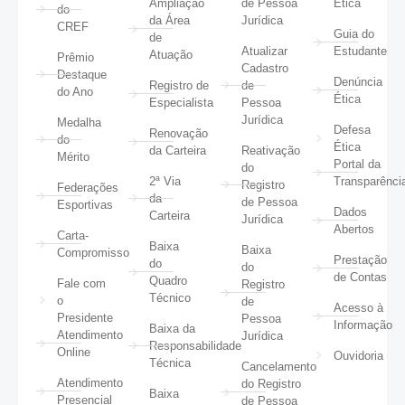
Ampliação
de Pessoa
Ética
do
da Área
Jurídica
CREF
Guia do
de
Atualizar
Estudante
Atuação
Prêmio
Cadastro
Destaque
Denúncia
Registro de
de
do Ano
Ética
Especialista
Pessoa
Jurídica
Medalha
Defesa
Renovação
do
Ética
da Carteira
Reativação
Mérito
Portal da
do
2ª Via
Transparênci
Registro
Federações
da
de Pessoa
Esportivas
Dados
Carteira
Jurídica
Abertos
Carta-
Baixa
Baixa
Compromisso
Prestação
do
do
de Contas
Quadro
Fale com
Registro
Técnico
o
de
Acesso à
Presidente
Pessoa
Informação
Baixa da
Atendimento
Jurídica
Responsabilidade
Online
Ouvidoria
Técnica
Cancelamento
Atendimento
do Registro
Baixa
Presencial
de Pessoa