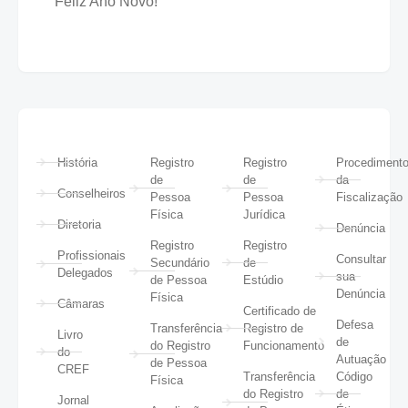
Feliz Ano Novo!
História
Registro
Registro
Procediment
de
de
da
Conselheiros
Pessoa
Pessoa
Fiscalização
Física
Jurídica
Diretoria
Denúncia
Registro
Registro
Profissionais
Consultar
Secundário
de
Delegados
sua
de Pessoa
Estúdio
Denúncia
Física
Câmaras
Certificado de
Defesa
Transferência
Registro de
Livro
de
do Registro
Funcionamento
do
Autuação
de Pessoa
CREF
Transferência
Código
Física
do Registro
de
Jornal