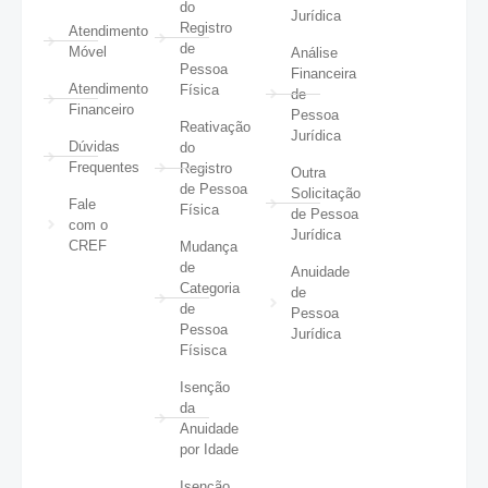
do
Jurídica
Registro
Atendimento
de
Móvel
Análise
Pessoa
Financeira
Atendimento
Física
de
Financeiro
Pessoa
Reativação
Jurídica
Dúvidas
do
Frequentes
Registro
Outra
de Pessoa
Solicitação
Fale
Física
de Pessoa
com o
Jurídica
CREF
Mudança
de
Anuidade
Categoria
de
de
Pessoa
Pessoa
Jurídica
Físisca
Isenção
da
Anuidade
por Idade
Isenção