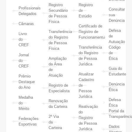
Registro
Registro
Profissionais
Consultar
Secundário
de
Delegados
sua
de Pessoa
Estúdio
Denúncia
Física
Câmaras
Certificado de
Defesa
Transferência
Registro de
Livro
de
do Registro
Funcionamento
do
Autuação
de Pessoa
CREF
Transferência
Código
Física
do Registro
de
Jornal
Ampliação
de Pessoa
Ética
do
da Área
Jurídica
CREF
Guia do
de
Atualizar
Estudante
Atuação
Prêmio
Cadastro
Destaque
Denúncia
Registro de
de
do Ano
Ética
Especialista
Pessoa
Jurídica
Medalha
Defesa
Renovação
do
Ética
da Carteira
Reativação
Mérito
Portal da
do
2ª Via
Transparênci
Registro
Federações
da
de Pessoa
Esportivas
Dados
Carteira
Jurídica