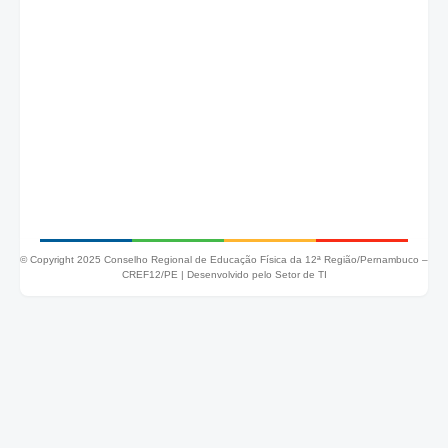
© Copyright 2025 Conselho Regional de Educação Física da 12ª Região/Pernambuco –
CREF12/PE |
Desenvolvido pelo Setor de TI