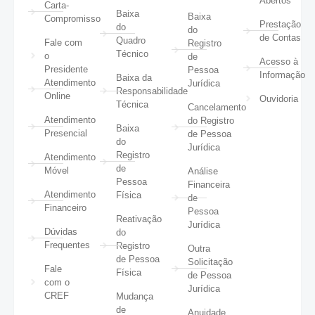
Abertos
Carta-
Baixa
Baixa
Compromisso
Prestação
do
do
de Contas
Quadro
Fale com
Registro
Técnico
o
de
Acesso à
Presidente
Pessoa
Informação
Baixa da
Atendimento
Jurídica
Responsabilidade
Online
Ouvidoria
Técnica
Cancelamento
Atendimento
do Registro
Baixa
Presencial
de Pessoa
do
Jurídica
Registro
Atendimento
de
Móvel
Análise
Pessoa
Financeira
Atendimento
Física
de
Financeiro
Pessoa
Reativação
Jurídica
Dúvidas
do
Frequentes
Registro
Outra
de Pessoa
Solicitação
Fale
Física
de Pessoa
com o
Jurídica
CREF
Mudança
de
Anuidade