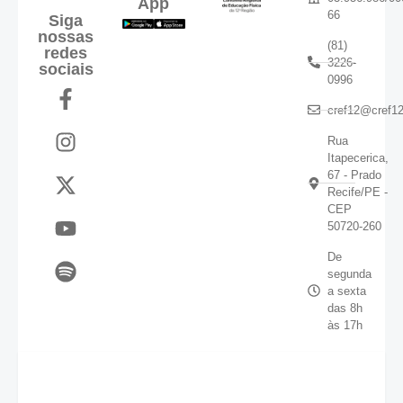
App
66
Siga
nossas
(81)
redes
3226-
sociais
0996
cref12@cref12
Rua
Itapecerica,
67 - Prado
Recife/PE -
CEP
50720-260
De
segunda
a sexta
das 8h
às 17h