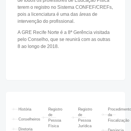
de todos os professores de Educação Física
terem o registro no Sistema CONFEF/CREFs,
pois a licenciatura é uma das áreas de
intervenção do profissional.
A GRE Recife Norte é a 8ª Gerência visitada
pelo Conselho, que se reunirá com as outras
8 ao longo de 2018.
História
Registro
Registro
Procediment
de
de
da
Conselheiros
Pessoa
Pessoa
Fiscalização
Física
Jurídica
Diretoria
Denúncia