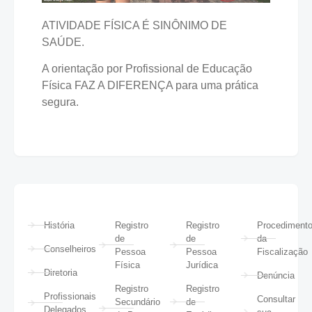
ATIVIDADE FÍSICA É SINÔNIMO DE
SAÚDE.
A orientação por Profissional de Educação
Física FAZ A DIFERENÇA para uma prática
segura.
História
Registro
Registro
Procediment
de
de
da
Conselheiros
Pessoa
Pessoa
Fiscalização
Física
Jurídica
Diretoria
Denúncia
Registro
Registro
Profissionais
Consultar
Secundário
de
Delegados