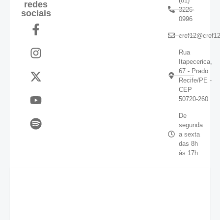
(81)
redes
3226-
sociais
0996
cref12@cref12
Rua
Itapecerica,
67 - Prado
Recife/PE -
CEP
50720-260
De
segunda
a sexta
das 8h
às 17h