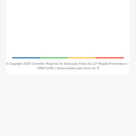
© Copyright 2025 Conselho Regional de Educação Física da 12ª Região/Pernambuco –
CREF12/PE |
Desenvolvido pelo Setor de TI