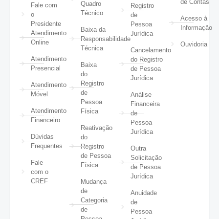
de Contas
Quadro
Fale com
Registro
Técnico
o
de
Acesso à
Presidente
Pessoa
Informação
Baixa da
Atendimento
Jurídica
Responsabilidade
Online
Ouvidoria
Técnica
Cancelamento
Atendimento
do Registro
Baixa
Presencial
de Pessoa
do
Jurídica
Registro
Atendimento
de
Móvel
Análise
Pessoa
Financeira
Atendimento
Física
de
Financeiro
Pessoa
Reativação
Jurídica
Dúvidas
do
Frequentes
Registro
Outra
de Pessoa
Solicitação
Fale
Física
de Pessoa
com o
Jurídica
CREF
Mudança
de
Anuidade
Categoria
de
de
Pessoa
Pessoa