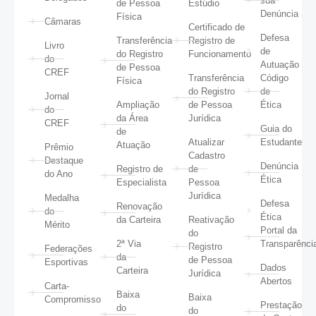
sua
de Pessoa
Estúdio
Denúncia
Física
Câmaras
Certificado de
Defesa
Transferência
Registro de
Livro
de
do Registro
Funcionamento
do
Autuação
de Pessoa
CREF
Transferência
Código
Física
do Registro
de
Jornal
Ampliação
de Pessoa
Ética
do
da Área
Jurídica
CREF
Guia do
de
Atualizar
Estudante
Atuação
Prêmio
Cadastro
Destaque
Denúncia
Registro de
de
do Ano
Ética
Especialista
Pessoa
Jurídica
Medalha
Defesa
Renovação
do
Ética
da Carteira
Reativação
Mérito
Portal da
do
2ª Via
Transparênci
Registro
Federações
da
de Pessoa
Esportivas
Dados
Carteira
Jurídica
Abertos
Carta-
Baixa
Baixa
Compromisso
Prestação
do
do