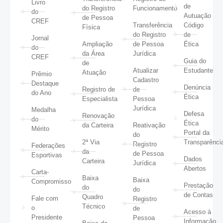
Livro
de
do Registro
Funcionamento
do
Autuação
de Pessoa
CREF
Transferência
Código
Física
do Registro
de
Jornal
Ampliação
de Pessoa
Ética
do
da Área
Jurídica
CREF
Guia do
de
Atualizar
Estudante
Atuação
Prêmio
Cadastro
Destaque
Denúncia
Registro de
de
do Ano
Ética
Especialista
Pessoa
Jurídica
Medalha
Defesa
Renovação
do
Ética
da Carteira
Reativação
Mérito
Portal da
do
2ª Via
Transparênci
Registro
Federações
da
de Pessoa
Esportivas
Dados
Carteira
Jurídica
Abertos
Carta-
Baixa
Baixa
Compromisso
Prestação
do
do
de Contas
Quadro
Fale com
Registro
Técnico
o
de
Acesso à
Presidente
Pessoa
Informação