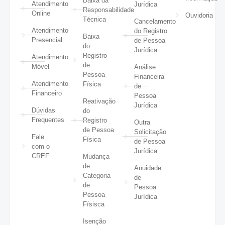
Baixa da
Atendimento
Jurídica
Responsabilidade
Online
Ouvidoria
Técnica
Cancelamento
Atendimento
do Registro
Baixa
Presencial
de Pessoa
do
Jurídica
Registro
Atendimento
de
Móvel
Análise
Pessoa
Financeira
Atendimento
Física
de
Financeiro
Pessoa
Reativação
Jurídica
Dúvidas
do
Frequentes
Registro
Outra
de Pessoa
Solicitação
Fale
Física
de Pessoa
com o
Jurídica
CREF
Mudança
de
Anuidade
Categoria
de
de
Pessoa
Pessoa
Jurídica
Físisca
Isenção