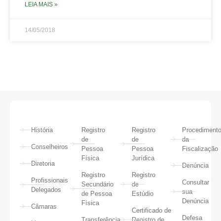
LEIA MAIS »
14/05/2018
História
Registro
Registro
Procediment
de
de
da
Conselheiros
Pessoa
Pessoa
Fiscalização
Física
Jurídica
Diretoria
Denúncia
Registro
Registro
Profissionais
Consultar
Secundário
de
Delegados
sua
de Pessoa
Estúdio
Denúncia
Física
Câmaras
Certificado de
Defesa
Transferência
Registro de