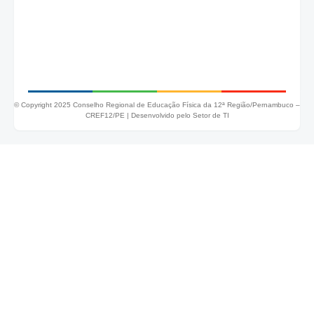
© Copyright 2025 Conselho Regional de Educação Física da 12ª Região/Pernambuco –
CREF12/PE |
Desenvolvido pelo Setor de TI