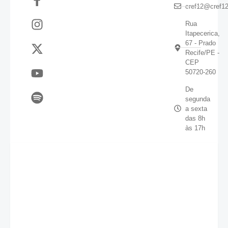
cref12@cref12
Rua
Itapecerica,
67 - Prado
Recife/PE -
CEP
50720-260
De
segunda
a sexta
das 8h
às 17h