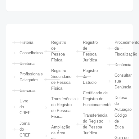
História
Registro
Registro
Procediment
de
de
da
Conselheiros
Pessoa
Pessoa
Fiscalização
Física
Jurídica
Diretoria
Denúncia
Registro
Registro
Profissionais
Consultar
Secundário
de
Delegados
sua
de Pessoa
Estúdio
Denúncia
Física
Câmaras
Certificado de
Defesa
Transferência
Registro de
Livro
de
do Registro
Funcionamento
do
Autuação
de Pessoa
CREF
Transferência
Código
Física
do Registro
de
Jornal
Ampliação
de Pessoa
Ética
do
da Área
Jurídica
CREF
Guia do
de