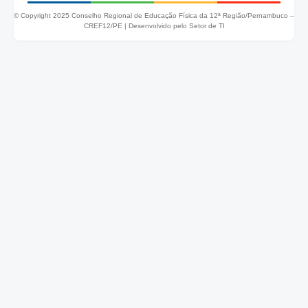
© Copyright 2025 Conselho Regional de Educação Física da 12ª Região/Pernambuco –
CREF12/PE |
Desenvolvido pelo Setor de TI