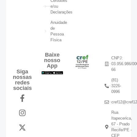
Certidões
e/ou
Declarações
Anuidade
de
Pessoa
Física
Baixe
CNPJ:
nosso
03.956.986/00
App
66
Siga
nossas
(81)
redes
3226-
sociais
0996
cref12@cref12
Rua
Itapecerica,
67 - Prado
Recife/PE -
CEP