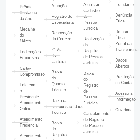
Atualizar
Estudante
Atuação
Prêmio
Cadastro
Destaque
Denúncia
Registro de
de
do Ano
Ética
Especialista
Pessoa
Jurídica
Medalha
Defesa
Renovação
do
Ética
da Carteira
Reativação
Mérito
Portal da
do
2ª Via
Transparênci
Registro
Federações
da
de Pessoa
Esportivas
Dados
Carteira
Jurídica
Abertos
Carta-
Baixa
Baixa
Compromisso
Prestação
do
do
de Contas
Quadro
Fale com
Registro
Técnico
o
de
Acesso à
Presidente
Pessoa
Informação
Baixa da
Atendimento
Jurídica
Responsabilidade
Online
Ouvidoria
Técnica
Cancelamento
Atendimento
do Registro
Baixa
Presencial
de Pessoa
do
Jurídica
Registro
Atendimento