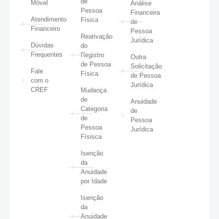
de
Móvel
Análise
Pessoa
Financeira
Atendimento
Física
de
Financeiro
Pessoa
Reativação
Jurídica
Dúvidas
do
Frequentes
Registro
Outra
de Pessoa
Solicitação
Fale
Física
de Pessoa
com o
Jurídica
CREF
Mudança
de
Anuidade
Categoria
de
de
Pessoa
Pessoa
Jurídica
Físisca
Isenção
da
Anuidade
por Idade
Isenção
da
Anuidade