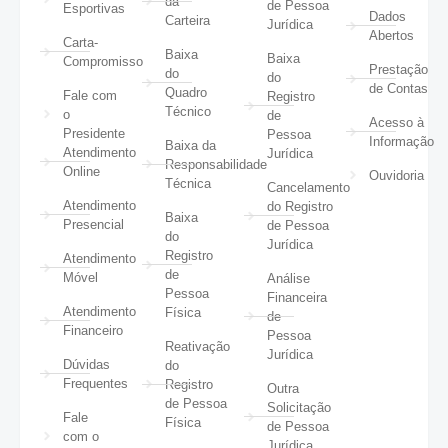
da
de Pessoa
Esportivas
Dados
Carteira
Jurídica
Abertos
Carta-
Baixa
Baixa
Compromisso
Prestação
do
do
de Contas
Quadro
Fale com
Registro
Técnico
o
de
Acesso à
Presidente
Pessoa
Informação
Baixa da
Atendimento
Jurídica
Responsabilidade
Online
Ouvidoria
Técnica
Cancelamento
Atendimento
do Registro
Baixa
Presencial
de Pessoa
do
Jurídica
Registro
Atendimento
de
Móvel
Análise
Pessoa
Financeira
Atendimento
Física
de
Financeiro
Pessoa
Reativação
Jurídica
Dúvidas
do
Frequentes
Registro
Outra
de Pessoa
Solicitação
Fale
Física
de Pessoa
com o
Jurídica