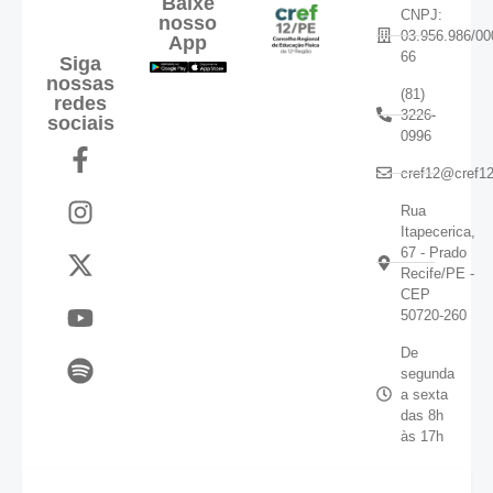
Baixe
CNPJ:
nosso
03.956.986/00
App
66
Siga
nossas
(81)
redes
3226-
sociais
0996
cref12@cref12
Rua
Itapecerica,
67 - Prado
Recife/PE -
CEP
50720-260
De
segunda
a sexta
das 8h
às 17h