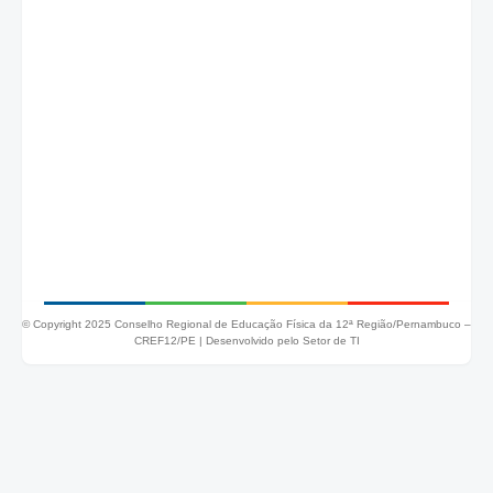
© Copyright 2025 Conselho Regional de Educação Física da 12ª Região/Pernambuco –
CREF12/PE |
Desenvolvido pelo Setor de TI