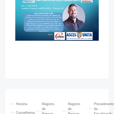
História
Registro
Registro
Procediment
de
de
da
Conselheiros
Pessoa
Pessoa
Fiscalização