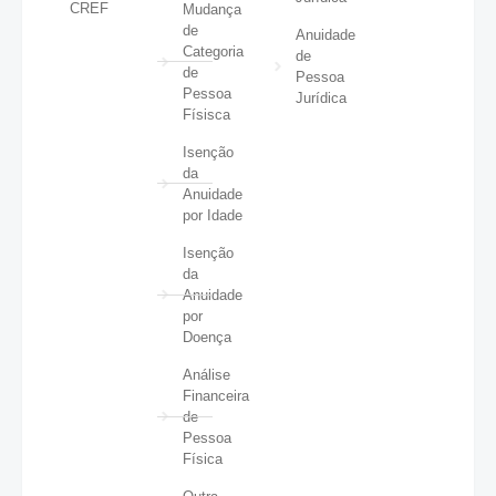
CREF
Mudança
de
Anuidade
Categoria
de
de
Pessoa
Pessoa
Jurídica
Físisca
Isenção
da
Anuidade
por Idade
Isenção
da
Anuidade
por
Doença
Análise
Financeira
de
Pessoa
Física