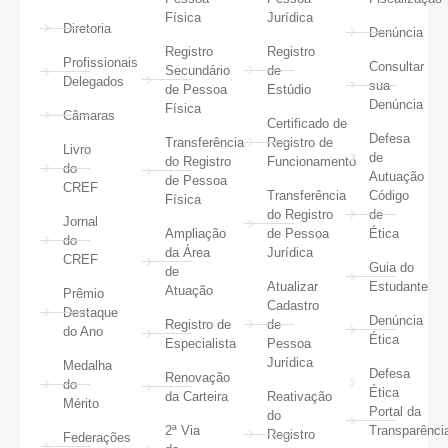
Física
Jurídica
Diretoria
Denúncia
Registro
Registro
Profissionais
Consultar
Secundário
de
Delegados
sua
de Pessoa
Estúdio
Denúncia
Física
Câmaras
Certificado de
Defesa
Transferência
Registro de
Livro
de
do Registro
Funcionamento
do
Autuação
de Pessoa
CREF
Transferência
Código
Física
do Registro
de
Jornal
Ampliação
de Pessoa
Ética
do
da Área
Jurídica
CREF
Guia do
de
Atualizar
Estudante
Atuação
Prêmio
Cadastro
Destaque
Denúncia
Registro de
de
do Ano
Ética
Especialista
Pessoa
Jurídica
Medalha
Defesa
Renovação
do
Ética
da Carteira
Reativação
Mérito
Portal da
do
2ª Via
Transparênci
Registro
Federações