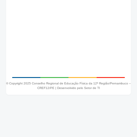
© Copyright 2025 Conselho Regional de Educação Física da 12ª Região/Pernambuco –
CREF12/PE |
Desenvolvido pelo Setor de TI