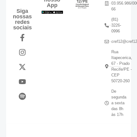
03.956.986/00
App
66
Siga
nossas
(81)
redes
3226-
sociais
0996
cref12@cref12
Rua
Itapecerica,
67 - Prado
Recife/PE -
CEP
50720-260
De
segunda
a sexta
das 8h
às 17h