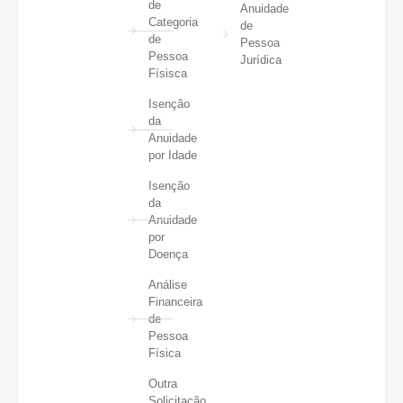
de
Anuidade
Categoria
de
de
Pessoa
Pessoa
Jurídica
Físisca
Isenção
da
Anuidade
por Idade
Isenção
da
Anuidade
por
Doença
Análise
Financeira
de
Pessoa
Física
Outra
Solicitação