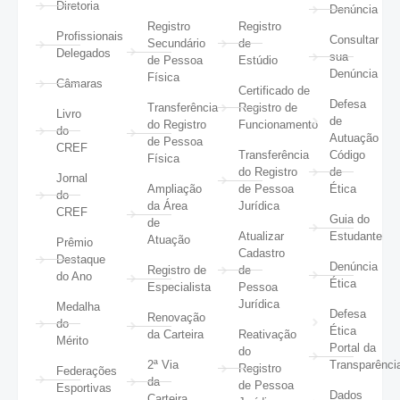
Diretoria
Denúncia
Registro
Registro
Profissionais
Consultar
Secundário
de
Delegados
sua
de Pessoa
Estúdio
Denúncia
Física
Câmaras
Certificado de
Defesa
Transferência
Registro de
Livro
de
do Registro
Funcionamento
do
Autuação
de Pessoa
CREF
Transferência
Código
Física
do Registro
de
Jornal
Ampliação
de Pessoa
Ética
do
da Área
Jurídica
CREF
Guia do
de
Atualizar
Estudante
Atuação
Prêmio
Cadastro
Destaque
Denúncia
Registro de
de
do Ano
Ética
Especialista
Pessoa
Jurídica
Medalha
Defesa
Renovação
do
Ética
da Carteira
Reativação
Mérito
Portal da
do
2ª Via
Transparênci
Registro
Federações
da
de Pessoa
Esportivas
Dados
Carteira