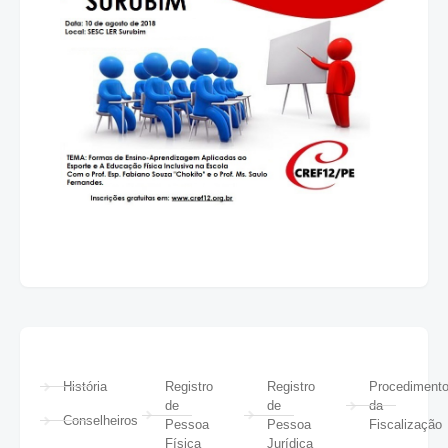
História
Registro
Registro
Procediment
de
de
da
Conselheiros
Pessoa
Pessoa
Fiscalização
Física
Jurídica