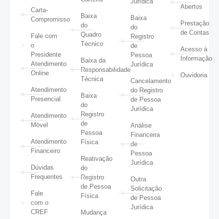
Jurídica
Abertos
Carta-
Baixa
Baixa
Compromisso
Prestação
do
do
de Contas
Quadro
Fale com
Registro
Técnico
o
de
Acesso à
Presidente
Pessoa
Informação
Baixa da
Atendimento
Jurídica
Responsabilidade
Online
Ouvidoria
Técnica
Cancelamento
Atendimento
do Registro
Baixa
Presencial
de Pessoa
do
Jurídica
Registro
Atendimento
de
Móvel
Análise
Pessoa
Financeira
Atendimento
Física
de
Financeiro
Pessoa
Reativação
Jurídica
Dúvidas
do
Frequentes
Registro
Outra
de Pessoa
Solicitação
Fale
Física
de Pessoa
com o
Jurídica
CREF
Mudança