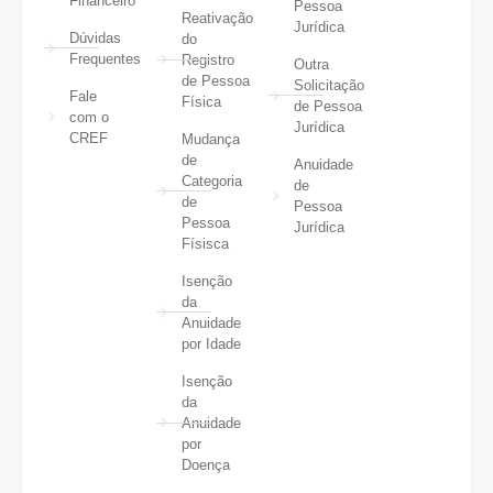
Financeiro
Pessoa
Reativação
Jurídica
Dúvidas
do
Frequentes
Registro
Outra
de Pessoa
Solicitação
Fale
Física
de Pessoa
com o
Jurídica
CREF
Mudança
de
Anuidade
Categoria
de
de
Pessoa
Pessoa
Jurídica
Físisca
Isenção
da
Anuidade
por Idade
Isenção
da
Anuidade
por
Doença