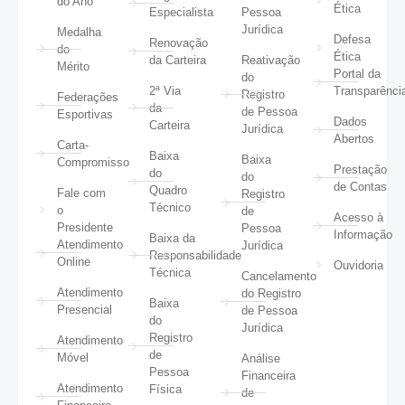
do Ano
Ética
Especialista
Pessoa
Jurídica
Medalha
Defesa
Renovação
do
Ética
da Carteira
Reativação
Mérito
Portal da
do
2ª Via
Transparênci
Registro
Federações
da
de Pessoa
Esportivas
Dados
Carteira
Jurídica
Abertos
Carta-
Baixa
Baixa
Compromisso
Prestação
do
do
de Contas
Quadro
Fale com
Registro
Técnico
o
de
Acesso à
Presidente
Pessoa
Informação
Baixa da
Atendimento
Jurídica
Responsabilidade
Online
Ouvidoria
Técnica
Cancelamento
Atendimento
do Registro
Baixa
Presencial
de Pessoa
do
Jurídica
Registro
Atendimento
de
Móvel
Análise
Pessoa
Financeira
Atendimento
Física
de