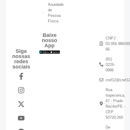
Anuidade
de
Pessoa
Física
Baixe
CNPJ:
nosso
03.956.986/00
App
66
Siga
nossas
(81)
redes
3226-
sociais
0996
cref12@cref12
Rua
Itapecerica,
67 - Prado
Recife/PE -
CEP
50720-260
De