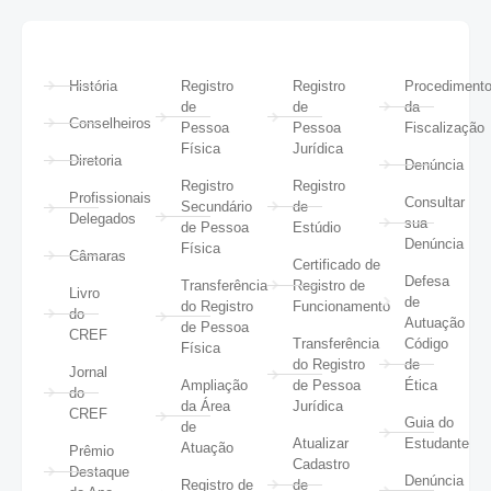
História
Registro
Registro
Procediment
de
de
da
Conselheiros
Pessoa
Pessoa
Fiscalização
Física
Jurídica
Diretoria
Denúncia
Registro
Registro
Profissionais
Consultar
Secundário
de
Delegados
sua
de Pessoa
Estúdio
Denúncia
Física
Câmaras
Certificado de
Defesa
Transferência
Registro de
Livro
de
do Registro
Funcionamento
do
Autuação
de Pessoa
CREF
Transferência
Código
Física
do Registro
de
Jornal
Ampliação
de Pessoa
Ética
do
da Área
Jurídica
CREF
Guia do
de
Atualizar
Estudante
Atuação
Prêmio
Cadastro
Destaque
Denúncia
Registro de
de