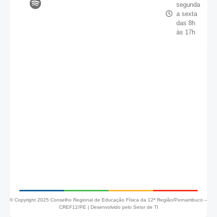
segunda
a sexta
das 8h
às 17h
© Copyright 2025 Conselho Regional de Educação Física da 12ª Região/Pernambuco –
CREF12/PE |
Desenvolvido pelo Setor de TI