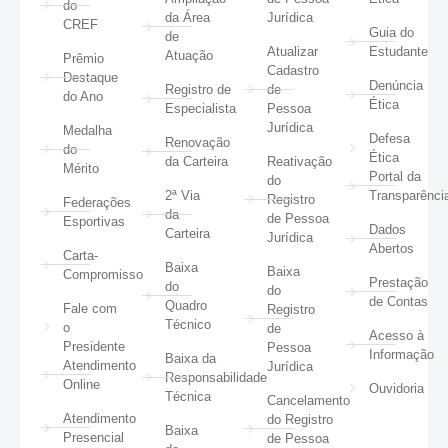
do
da Área
Jurídica
CREF
Guia do
de
Atualizar
Estudante
Atuação
Prêmio
Cadastro
Destaque
Denúncia
Registro de
de
do Ano
Ética
Especialista
Pessoa
Jurídica
Medalha
Defesa
Renovação
do
Ética
da Carteira
Reativação
Mérito
Portal da
do
2ª Via
Transparênci
Registro
Federações
da
de Pessoa
Esportivas
Dados
Carteira
Jurídica
Abertos
Carta-
Baixa
Baixa
Compromisso
Prestação
do
do
de Contas
Quadro
Fale com
Registro
Técnico
o
de
Acesso à
Presidente
Pessoa
Informação
Baixa da
Atendimento
Jurídica
Responsabilidade
Online
Ouvidoria
Técnica
Cancelamento
Atendimento
do Registro
Baixa
Presencial
de Pessoa