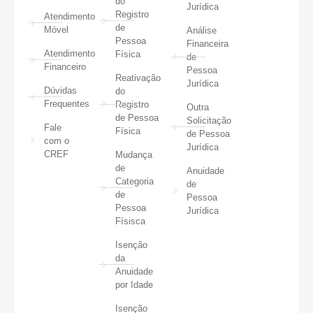
do
Jurídica
Registro
Atendimento
de
Móvel
Análise
Pessoa
Financeira
Atendimento
Física
de
Financeiro
Pessoa
Reativação
Jurídica
Dúvidas
do
Frequentes
Registro
Outra
de Pessoa
Solicitação
Fale
Física
de Pessoa
com o
Jurídica
CREF
Mudança
de
Anuidade
Categoria
de
de
Pessoa
Pessoa
Jurídica
Físisca
Isenção
da
Anuidade
por Idade
Isenção