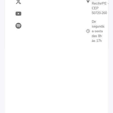
Recife/PE -
CEP
50720-260
De
segunda
a sexta
das 8h
às 17h