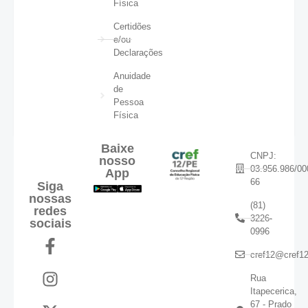
Física
Certidões
e/ou
Declarações
Anuidade
de
Pessoa
Física
Baixe
CNPJ:
nosso
03.956.986/00
App
66
Siga
nossas
(81)
redes
3226-
sociais
0996
cref12@cref12
Rua
Itapecerica,
67 - Prado