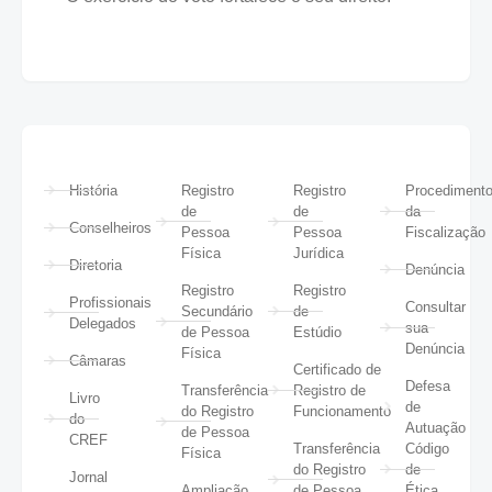
História
Registro
Registro
Procediment
de
de
da
Conselheiros
Pessoa
Pessoa
Fiscalização
Física
Jurídica
Diretoria
Denúncia
Registro
Registro
Profissionais
Consultar
Secundário
de
Delegados
sua
de Pessoa
Estúdio
Denúncia
Física
Câmaras
Certificado de
Defesa
Transferência
Registro de
Livro
de
do Registro
Funcionamento
do
Autuação
de Pessoa
CREF
Transferência
Código
Física
do Registro
de
Jornal
Ampliação
de Pessoa
Ética