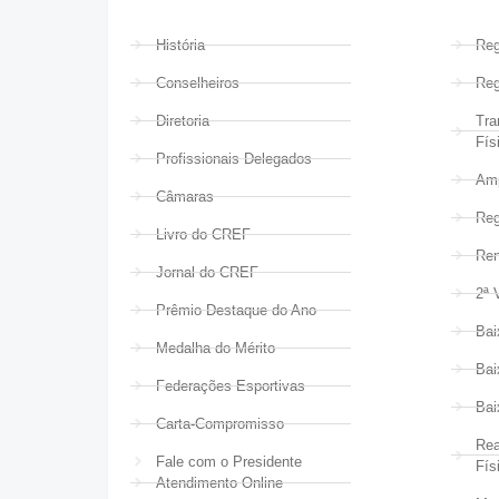
História
Reg
Conselheiros
Reg
Diretoria
Tra
Fís
Profissionais Delegados
Amp
Câmaras
Reg
Livro do CREF
Ren
Jornal do CREF
2ª 
Prêmio Destaque do Ano
Bai
Medalha do Mérito
Bai
Federações Esportivas
Bai
Carta-Compromisso
Rea
Fale com o Presidente
Fís
Atendimento Online