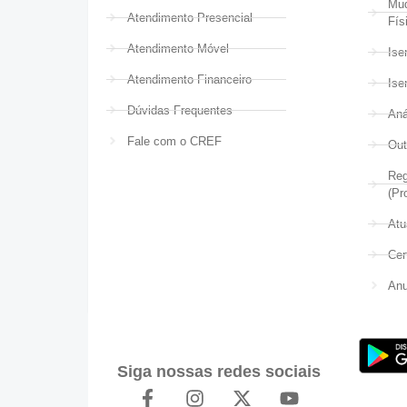
Mud
Atendimento Presencial
Fís
Atendimento Móvel
Ise
Atendimento Financeiro
Ise
Dúvidas Frequentes
Aná
Fale com o CREF
Out
Reg
(Pr
Atu
Cer
Anu
Siga nossas redes sociais