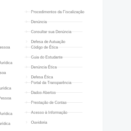
Procedimentos da Fiscalização
Denúncia
Consultar sua Denúncia
Defesa de Autuação
Pessoa
Código de Ética
Guia do Estudante
urídica
Denúncia Ética
ssoa
Defesa Ética
Portal da Transparência
urídica
Dados Abertos
Pessoa
Prestação de Contas
Acesso à Informação
urídica
Ouvidoria
rídica