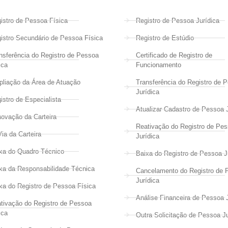
istro de Pessoa Física
Registro de Pessoa Jurídica
istro Secundário de Pessoa Física
Registro de Estúdio
nsferência do Registro de Pessoa
Certificado de Registro de
ica
Funcionamento
liação da Área de Atuação
Transferência do Registro de 
Jurídica
istro de Especialista
Atualizar Cadastro de Pessoa J
ovação da Carteira
Reativação do Registro de Pe
Via da Carteira
Jurídica
xa do Quadro Técnico
Baixa do Registro de Pessoa J
xa da Responsabilidade Técnica
Cancelamento do Registro de 
Jurídica
xa do Registro de Pessoa Física
Análise Financeira de Pessoa J
tivação do Registro de Pessoa
ica
Outra Solicitação de Pessoa Ju