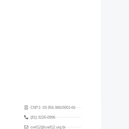
CNPJ: 03.956.986/0001-66
(81) 3226-0996
cref12@cref12.org.br