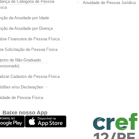
ança de Categoria de Pessoa
Anuidade de Pessoa Jurídica
isca
nção da Anuidade por Idade
nção da Anuidade por Doença
lise Financeira de Pessoa Física
ra Solicitação de Pessoa Física
istro de Não-Graduado
ovisionado)
alizar Cadastro de Pessoa Física
tidões e/ou Declarações
idade de Pessoa Física
Baixe nosso App