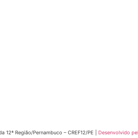
 da 12ª Região/Pernambuco – CREF12/PE |
Desenvolvido pel