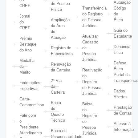
Autuação
de Pessoa
CREF
Transferência
Código
Física
do Registro
de
Jornal
Ampliação
de Pessoa
Ética
do
da Área
Jurídica
CREF
Guia do
de
Atualizar
Estudante
Atuação
Prêmio
Cadastro
Destaque
Denúncia
Registro de
de
do Ano
Ética
Especialista
Pessoa
Jurídica
Medalha
Defesa
Renovação
do
Ética
da Carteira
Reativação
Mérito
Portal da
do
2ª Via
Transparênci
Registro
Federações
da
de Pessoa
Esportivas
Dados
Carteira
Jurídica
Abertos
Carta-
Baixa
Baixa
Compromisso
Prestação
do
do
de Contas
Quadro
Fale com
Registro
Técnico
o
de
Acesso à
Presidente
Pessoa
Informação
Baixa da
Atendimento
Jurídica
Responsabilidade