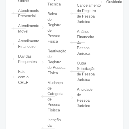
Online
Ouvidoria
Técnica
Cancelamento
Atendimento
do Registro
Baixa
Presencial
de Pessoa
do
Jurídica
Registro
Atendimento
de
Móvel
Análise
Pessoa
Financeira
Atendimento
Física
de
Financeiro
Pessoa
Reativação
Jurídica
Dúvidas
do
Frequentes
Registro
Outra
de Pessoa
Solicitação
Fale
Física
de Pessoa
com o
Jurídica
CREF
Mudança
de
Anuidade
Categoria
de
de
Pessoa
Pessoa
Jurídica
Físisca
Isenção
da