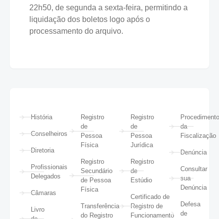
22h50, de segunda a sexta-feira, permitindo a
liquidação dos boletos logo após o
processamento do arquivo.
História
Registro
Registro
Procediment
de
de
da
Conselheiros
Pessoa
Pessoa
Fiscalização
Física
Jurídica
Diretoria
Denúncia
Registro
Registro
Profissionais
Consultar
Secundário
de
Delegados
sua
de Pessoa
Estúdio
Denúncia
Física
Câmaras
Certificado de
Defesa
Transferência
Registro de
Livro
de
do Registro
Funcionamento
do