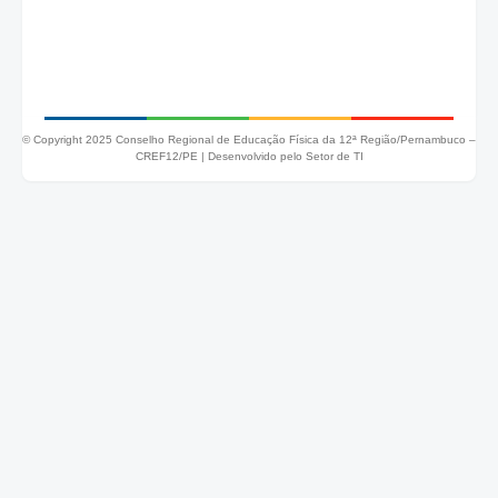
© Copyright 2025 Conselho Regional de Educação Física da 12ª Região/Pernambuco –
CREF12/PE |
Desenvolvido pelo Setor de TI