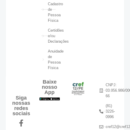
Cadastro
de
Pessoa
Física
Certidões
e/ou
Declarações
Anuidade
de
Pessoa
Física
Baixe
CNPJ:
nosso
03.956.986/00
App
66
Siga
nossas
(81)
redes
3226-
sociais
0996
cref12@cref12