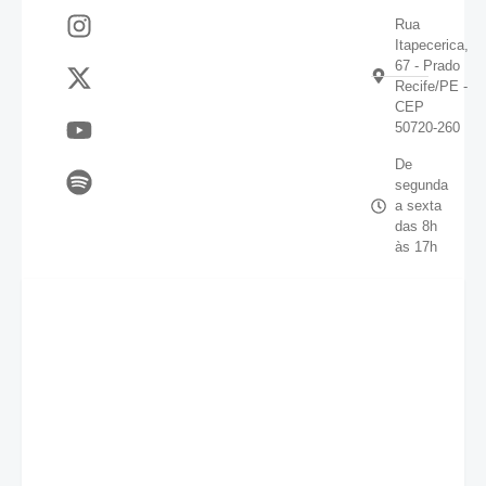
Rua
Itapecerica,
67 - Prado
Recife/PE -
CEP
50720-260
De
segunda
a sexta
das 8h
às 17h