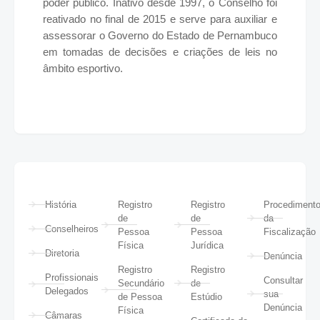
poder público. Inativo desde 1997, o Conselho foi
reativado no final de 2015 e serve para auxiliar e
assessorar o Governo do Estado de Pernambuco
em tomadas de decisões e criações de leis no
âmbito esportivo.
História
Registro
Registro
Procediment
de
de
da
Conselheiros
Pessoa
Pessoa
Fiscalização
Física
Jurídica
Diretoria
Denúncia
Registro
Registro
Profissionais
Consultar
Secundário
de
Delegados
sua
de Pessoa
Estúdio
Denúncia
Física
Câmaras