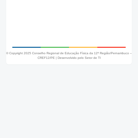
© Copyright 2025 Conselho Regional de Educação Física da 12ª Região/Pernambuco –
CREF12/PE |
Desenvolvido pelo Setor de TI