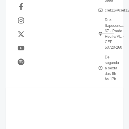
0996
cref12@cref12
Rua
Itapecerica,
67 - Prado
Recife/PE -
CEP
50720-260
De
segunda
a sexta
das 8h
às 17h