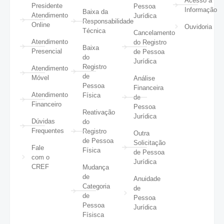
Acesso à
Presidente
Pessoa
Informação
Baixa da
Atendimento
Jurídica
Responsabilidade
Online
Ouvidoria
Técnica
Cancelamento
Atendimento
do Registro
Baixa
Presencial
de Pessoa
do
Jurídica
Registro
Atendimento
de
Móvel
Análise
Pessoa
Financeira
Atendimento
Física
de
Financeiro
Pessoa
Reativação
Jurídica
Dúvidas
do
Frequentes
Registro
Outra
de Pessoa
Solicitação
Fale
Física
de Pessoa
com o
Jurídica
CREF
Mudança
de
Anuidade
Categoria
de
de
Pessoa
Pessoa
Jurídica
Físisca