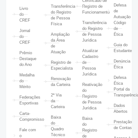
Certificado de
Defesa
Transferência
Registro de
Livro
de
do Registro
Funcionamento
do
Autuação
de Pessoa
CREF
Transferência
Código
Física
do Registro
de
Jornal
Ampliação
de Pessoa
Ética
do
da Área
Jurídica
CREF
Guia do
de
Atualizar
Estudante
Atuação
Prêmio
Cadastro
Destaque
Denúncia
Registro de
de
do Ano
Ética
Especialista
Pessoa
Jurídica
Medalha
Defesa
Renovação
do
Ética
da Carteira
Reativação
Mérito
Portal da
do
2ª Via
Transparênci
Registro
Federações
da
de Pessoa
Esportivas
Dados
Carteira
Jurídica
Abertos
Carta-
Baixa
Baixa
Compromisso
Prestação
do
do
de Contas
Quadro
Fale com
Registro
Técnico
o
de